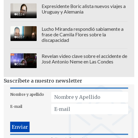
Expresidente Boric alista nuevos viajes a
Uruguay y Alemania
8114
Lucho Miranda respondió sabiamente a
frase de Camila Flores sobre la
8057
discapacidad
Revelan video clave sobre el accidente de
José Antonio Neme en Las Condes
5944
Suscríbete a nuestro newsletter
Nombre y apellido
La
financiación
de todo el plan de
E-mail
detención y expulsión se presenta ahora
como
el principal escollo,
y
CNN
asegura
que los asesores de Trump exploran dos