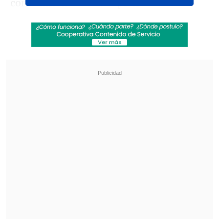
conocimiento de esos planes.
Una de las opciones es ampliar las
llamadas
prisiones de condado,
señala la
cadena, que no precisa dónde estarían
los nuevos grandes centros, pero asegura
que
funcionarios de Interior (Homeland
Security)
ya tienen identificadas varias
ciudades, presumiblemente
cerca de la
frontera con México.
Revisa también
El tifón Dolphin obligó a evacuar a más de
215.000 personas en Shanghái
Más de 4.300 personas han muerto en el
Líbano desde inicio de ofensiva israelí en