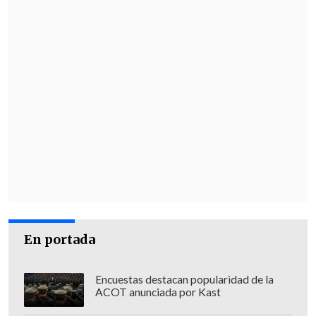
(2016-2020), Trump deportó a
1,5
millones de inmigrantes,
una cifra
mucho más pequeña que los 2,9 millones
deportados en el primer cuatrienio de
Barack Obama, y menor también a los 1,9
millones del segundo periodo de Obama,
recuerda la cadena.
En portada
Encuestas destacan popularidad de la
ACOT anunciada por Kast