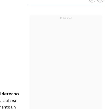
el derecho
icial sea
r ante un