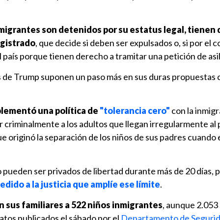
migrantes son detenidos por su estatus legal, tienen
gistrado
, que decide si deben ser expulsados o, si por el c
país porque tienen derecho a tramitar una petición de asil
s de Trump suponen un paso más en sus duras propuestas c
plementó una política de
"tolerancia cero"
con la inmig
ar criminalmente a los adultos que llegan irregularmente al p
ue originó la separación de los niños de sus padres cuando
 pueden ser privados de libertad durante más de 20 días, 
dido a la justicia que amplíe ese límite
.
n sus familiares a 522 niños inmigrantes
, aunque 2.05
atos publicados el sábado por el
Departamento de Seguri