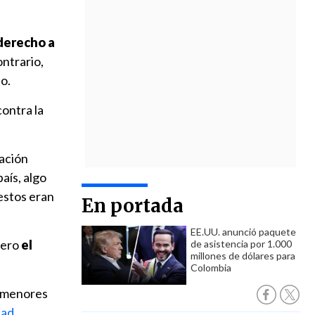
 derecho a
ontrario,
o.
ontra la
ración
aís, algo
 estos eran
En portada
EE.UU. anunció paquete
pero
el
de asistencia por 1.000
millones de dólares para
Colombia
3 menores
dad