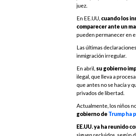
juez.
En EE.UU,
cuando los in
comparecer ante un ma
pueden permanecer en el 
Las últimas declaracione
inmigración irregular.
En abril,
su gobierno im
ilegal, que lleva a proces
que antes no se hacía y q
privados de libertad.
Actualmente, los niños no
gobierno de
Trump ha pe
EE.UU. ya ha reunido co
siguen recluidos, según d