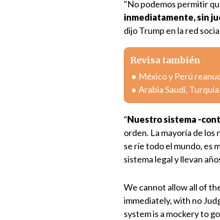
"No podemos permitir que
inmediatamente, sin jue
dijo Trump en la red socia
Revisa también
México y Perú reanuda
Arabia Saudí, Turquí
"
Nuestro sistema -conti
orden. La mayoría de los n
se ríe todo el mundo, es 
sistema legal y llevan año
We cannot allow all of t
immediately, with no Jud
system is a mockery to g