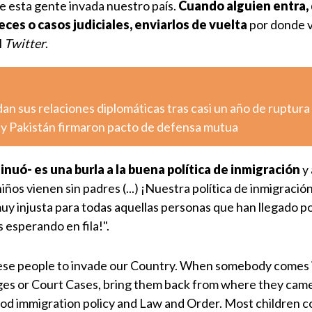
 esta gente invada nuestro país.
Cuando alguien entra
ces o casos judiciales, enviarlos de vuelta
por donde v
l
Twitter
.
n sus relaciones diplomáticas tras casi un año de ruptura
a y Pakistán firmaron pacto de defensa mutua
nuó- es una burla a la buena política de inmigración
y 
iños vienen sin padres (...) ¡Nuestra política de inmigración
muy injusta para todas aquellas personas que han llegado po
s esperando en fila!".
hese people to invade our Country. When somebody comes 
ges or Court Cases, bring them back from where they cam
ood immigration policy and Law and Order. Most children 