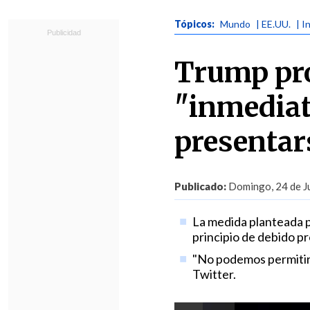
Tópicos:
Mundo
| EE.UU.
| I
Trump pr
"inmediat
presentar
Publicado:
Domingo, 24 de Ju
La medida planteada p
principio de debido p
"No podemos permitir q
Twitter.