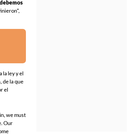
, debemos
inieron",
a la ley y el
, de la que
r el
in, we must
e. Our
come