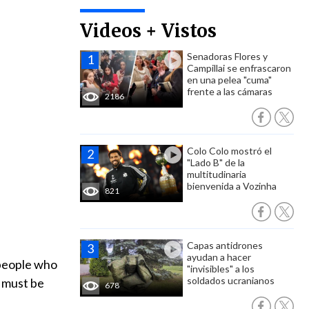
Videos + Vistos
Senadoras Flores y
Campillai se enfrascaron
en una pelea "cuma"
frente a las cámaras
2186
Colo Colo mostró el
"Lado B" de la
multitudinaria
bienvenida a Vozinha
821
Capas antidrones
ayudan a hacer
e people who
"invisibles" a los
soldados ucranianos
n must be
678