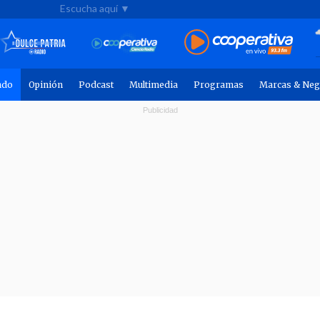
Escucha aquí ▼
ndo
Opinión
Podcast
Multimedia
Programas
Marcas & Neg