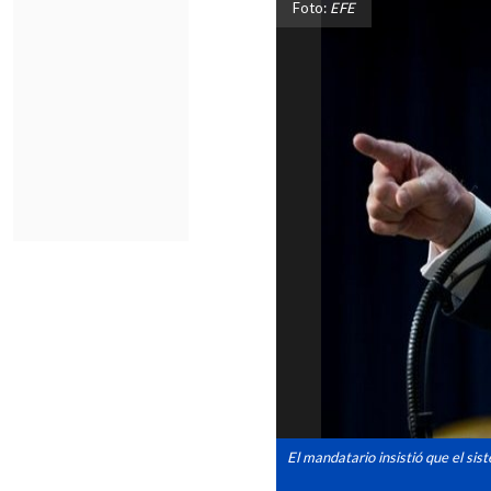
Foto:
EFE
El mandatario insistió que el sis