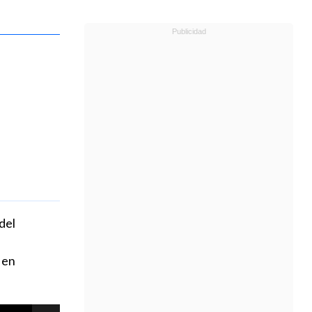
del
 en