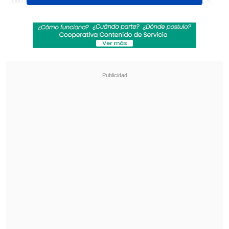
entre los documentos hay declaraciones
de testigos, correos electrónicos
presentados como pruebas y otros
archivos judiciales.
Revisa también
Hiroshima recuerda los 81 años de la bomba
atómica
El estilo Petro: cuatro años de discursos sin
guión
Los documentos forman parte de una
demanda por difamación presentada en
2015 por
Virginia Giuffre
, una de las