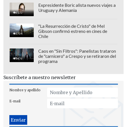
Expresidente Boric alista nuevos viajes a
Uruguay y Alemania
6133
"La Resurrección de Cristo" de Mel
Gibson confirmó estreno en cines de
3704
Chile
Caos en "Sin Filtros": Panelistas trataron
de "carnicero" a Crespo y se retiraron del
3476
programa
Suscríbete a nuestro newsletter
Nombre y apellido
Ser mencionado en los documentos,
E-mail
además, no implica ningún tipo de
culpabilidad
, ya que incluyen desde
anécdotas rememoradas por los testigos