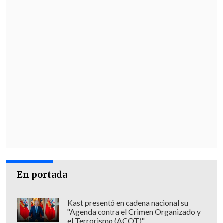
La
jueza Loretta Preska
, del tribunal
federal para el Distrito sur de Nueva
York, había ordenado que a partir del 1 de
enero se hicieran públicos los
documentos, hasta ahora sellados, y que
incluyen la identidad más de un
centenar de personas.
En portada
Kast presentó en cadena nacional su
"Agenda contra el Crimen Organizado y
el Terrorismo (ACOT)"