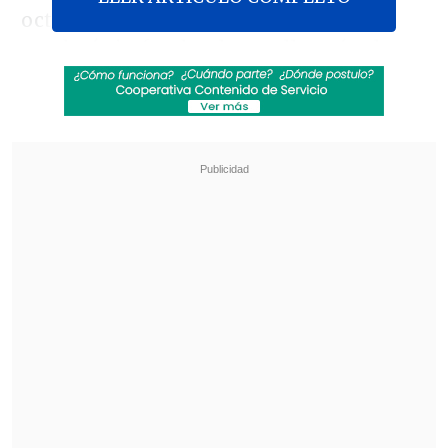
octubre, la Administración pública se
quedará sin fondos, lo que llevaría al
cierre de la mayoría de las agencias
gubernamentales, museos y parques
nacionales, mientras que
1,3 millones de
militares y cientos de miles de
funcionarios dejarían de percibir su
salario
.
Revisa también
Abelardo de la Espriella asumió la presidencia
de Colombia para el periodo 2026-2030
Tribunal frenó obras del salón de baile de
Trump en la Casa Blanca por falta de aval del
Congreso