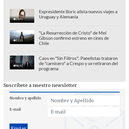
Expresidente Boric alista nuevos viajes a
Uruguay y Alemania
7491
"La Resurrección de Cristo" de Mel
Gibson confirmó estreno en cines de
5153
Chile
LA REBELIÓN DEL ALA AFÍN A TRUMP
Caos en "Sin Filtros": Panelistas trataron
de "carnicero" a Crespo y se retiraron del
4592
programa
El
principal obstáculo son los
republicanos afines a Trump
, que se
Suscríbete a nuestro newsletter
agrupan bajo el llamado
"Freedom
Caucus"
(El Caucus de la Libertad) y que
Nombre y apellido
están echando un pulso al presidente de
E-mail
la Cámara de Representantes, el
republicano
Kevin McCarthy
, a quien
consideran demasiado moderado.