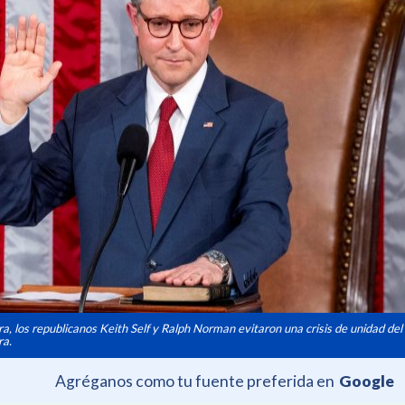
a, los republicanos Keith Self y Ralph Norman evitaron una crisis de unidad del 
ra.
Agréganos como tu fuente preferida en
Google