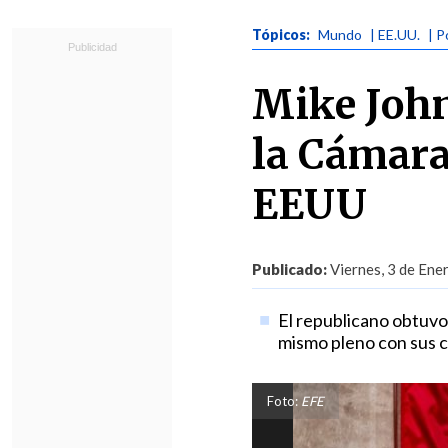
Tópicos:
Mundo
| EE.UU.
| P
Mike Joh
la Cámara
EEUU
Publicado:
Viernes, 3 de Ene
El republicano obtuvo
mismo pleno con sus c
Foto:
EFE