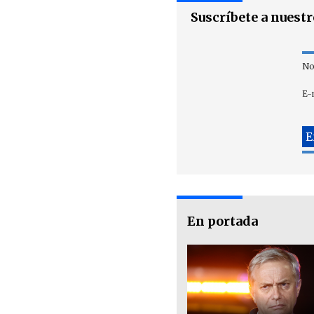
Suscríbete a nuest
No
E-
En portada