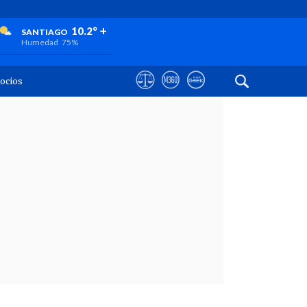
+
+
+
10.2°
SANTIAGO
Humedad
75%
ocios