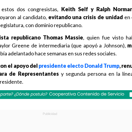
 estos dos congresistas,
Keith Self y Ralph Norman
oyaron al candidato,
evitando una crisis de unidad
en 
egislatura, con dominio republicano.
sista republicano Thomas Massie
, quien fue visto h
aylor Greene de intermediaria (que apoyó a Johnson),
m
abía adelantado hace semanas en sus redes sociales.
on el apoyo del
presidente electo Donald Trump
, ren
mara de Representantes
y segunda persona en la líne
presidente.