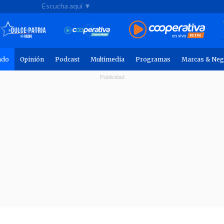
Escucha aquí ▼
ndo
Opinión
Podcast
Multimedia
Programas
Marcas & Neg