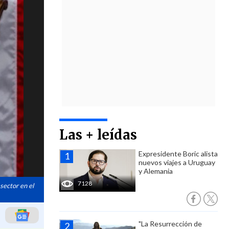
Las + leídas
Expresidente Boric alista
nuevos viajes a Uruguay
y Alemania
7128
sector en el
"La Resurrección de