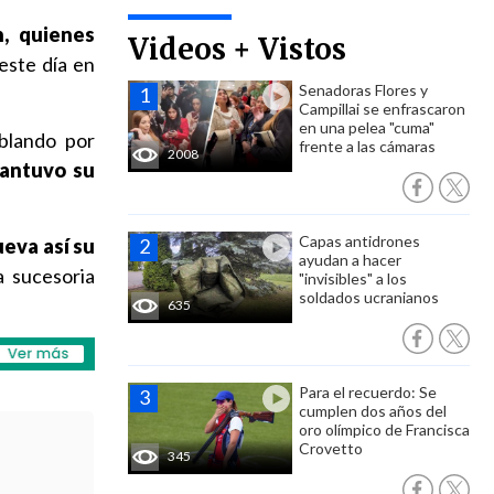
, quienes
Videos + Vistos
este día en
Senadoras Flores y
Campillai se enfrascaron
en una pelea "cuma"
ablando por
frente a las cámaras
2008
antuvo su
Capas antidrones
ueva así su
ayudan a hacer
a sucesoria
"invisibles" a los
soldados ucranianos
635
Para el recuerdo: Se
cumplen dos años del
oro olímpico de Francisca
Crovetto
345