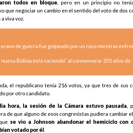
aron todos en bloque
, pero en un principio no tení
uvo que negociar un cambio en el sentido del voto de dos c
a viva voz.
eterano de guerra fue golpeado por un rayo mientras enfre
 nueva Bolivia está naciendo" al conmemorar 201 años de
nda, el republicano tenía 216 votos, ya que tres de sus
do por otro candidato.
ia hora, la sesión de la Cámara estuvo pausada
, 
pera de que alguno de esos congresistas pudiera cambiar el
que
se vio a Johnson abandonar el hemiciclo con 
bían votado por él
.