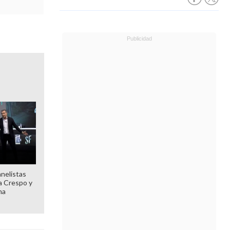
anelistas
 a Crespo y
ma