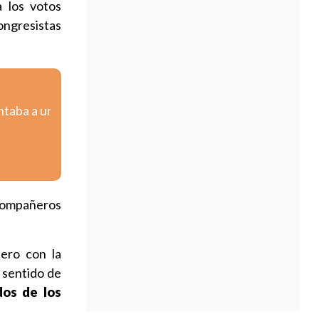
a los votos
ongresistas
ntaba a un
 compañeros
pero con la
 sentido de
dos de los