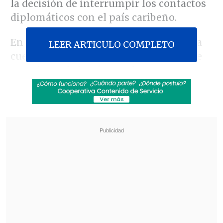
la decisión de interrumpir los contactos
diplomáticos con el país caribeño.
En un mensaje publicado en la red X, la
LEER ARTICULO COMPLETO
cuenta de los demócratas del comité de
Exteriores de la Cámara de
Representantes señaló: "Trump y Rubio
están presionando por un cambio de
régimen en Venezuela.
El pueblo
estadounidense no quiere otra guerra
, y
el Congreso no puede permitir que
ningún presidente inicie una ilegal o
unilateralmente. Así no funciona la
Constitución".
Revisa también