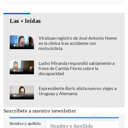
Las + leídas
Viralizan registro de José Antonio Neme
en la clínica tras accidente con
10382
motociclista
Junto a ese comunicado, los demócratas
compartieron la exclusiva del diario
The
Lucho Miranda respondió sabiamente a
frase de Camila Flores sobre la
New York Times
, que indica que Trump
8809
discapacidad
habría ordenado
cancelar los contactos
diplomáticos con el Gobierno de Nicolás
Expresidente Boric alista nuevos viajes a
Uruguay y Alemania
Maduro
, encabezados hasta ahora por su
8189
enviado especial,
Richard Grenell.
La
medida, según el medio, podría abrir la
Suscríbete a nuestro newsletter
puerta a una
escalada militar con
Nombre y apellido
Venezuela
.