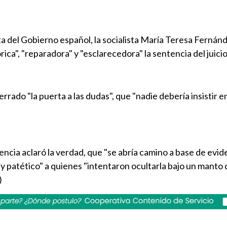
ta del Gobierno español, la socialista María Teresa Fernánd
rica", "reparadora" y "esclarecedora" la sentencia del juicio
rrado "la puerta a las dudas", que "nadie debería insistir en
ncia aclaró la verdad, que "se abría camino a base de evide
e y patético" a quienes "intentaron ocultarla bajo un mant
)