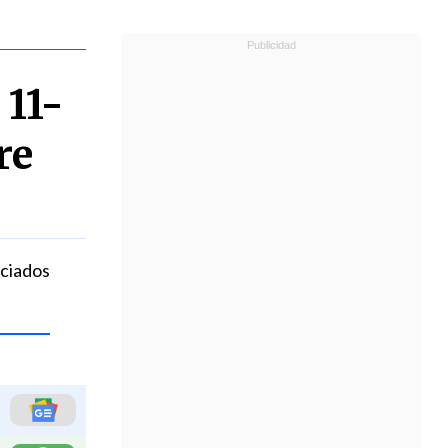
 11-
re
nciados