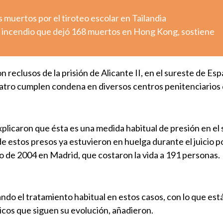
muertos por el tiroteo escolar en Tailandia
tó incendio que dejó 168 muertos en Hong Kong, sostiene
 reclusos de la prisión de Alicante II, en el sureste de Esp
uatro cumplen condena en diversos centros penitenciarios
plicaron que ésta es una medida habitual de presión en el 
 estos presos ya estuvieron en huelga durante el juicio po
o de 2004 en Madrid, que costaron la vida a 191 personas.
dando el tratamiento habitual en estos casos, con lo que est
icos que siguen su evolución, añadieron.