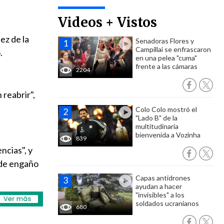
Videos + Vistos
ez de la
Senadoras Flores y
Campillai se enfrascaron
.
en una pelea "cuma"
frente a las cámaras
2204
 reabrir",
Colo Colo mostró el
"Lado B" de la
multitudinaria
bienvenida a Vozinha
839
ncias", y
o de engaño
Capas antidrones
ayudan a hacer
"invisibles" a los
soldados ucranianos
680