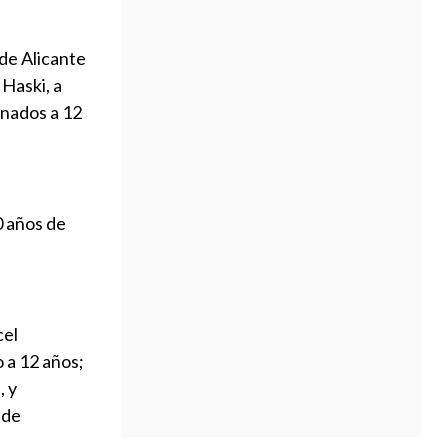
 de Alicante
Haski, a
enados a 12
0 años de
cel
 a 12 años;
, y
 de