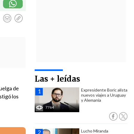
Las + leídas
uelga de
Expresidente Boric alista
nuevos viajes a Uruguay
stigó los
y Alemania
7764
Lucho Miranda