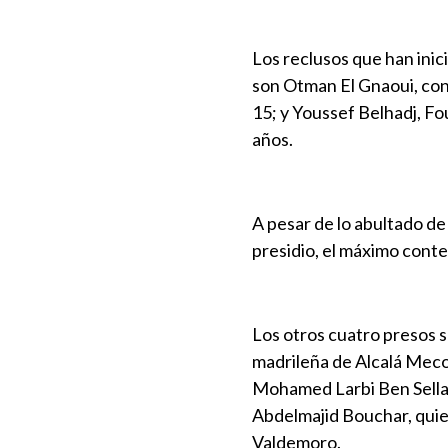
Los reclusos que han inic
son Otman El Gnaoui, con
15; y Youssef Belhadj, F
años.
A pesar de lo abultado d
presidio, el máximo conte
Los otros cuatro presos s
madrileña de Alcalá Mec
Mohamed Larbi Ben Sellam
Abdelmajid Bouchar, quien
Valdemoro.