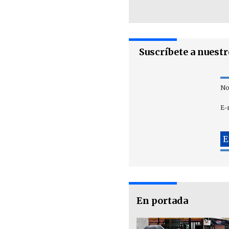
Suscríbete a nuest
No
E-
En portada