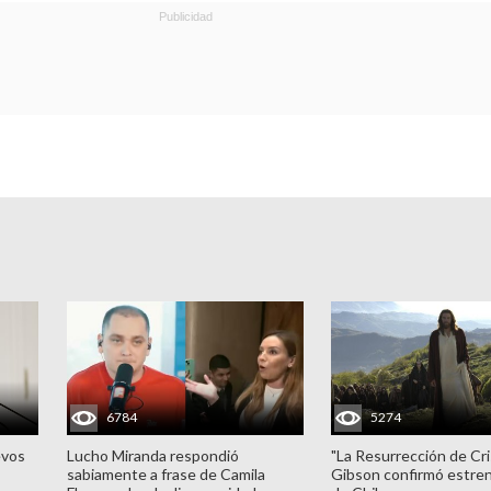
6784
5274
evos
Lucho Miranda respondió
"La Resurrección de Cri
sabiamente a frase de Camila
Gibson confirmó estren