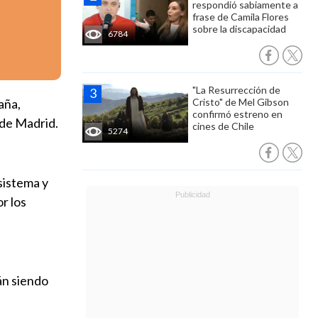
respondió sabiamente a
frase de Camila Flores
sobre la discapacidad
6784
"La Resurrección de
aña,
Cristo" de Mel Gibson
confirmó estreno en
 de Madrid.
cines de Chile
5274
sistema y
r los
án siendo