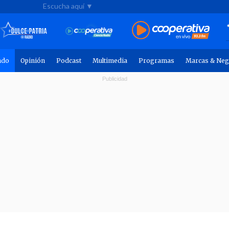
Escucha aquí ▼
ndo
Opinión
Podcast
Multimedia
Programas
Marcas & Neg