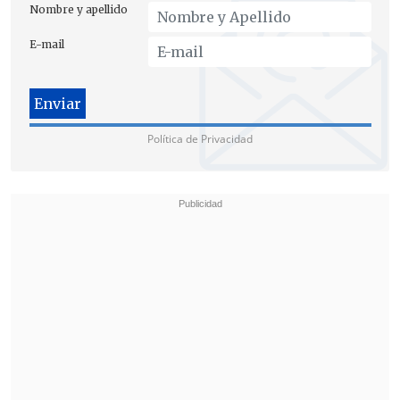
100 mil de la divisa europea (cerca de 101
Nombre y apellido
millones de pesos)
.
E-mail
Política de Privacidad