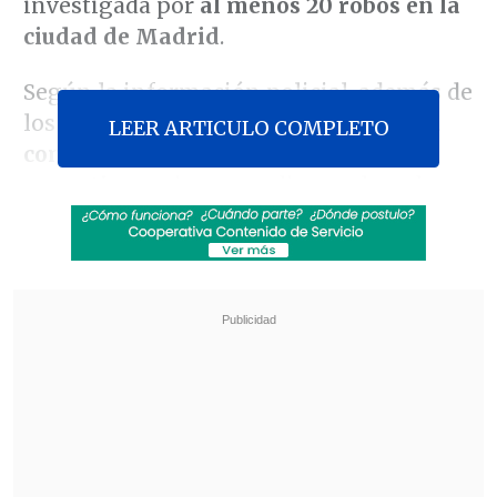
investigada por
al menos 20 robos en la
ciudad de Madrid
.
Según la información policial, además de
los dos chilenos,
la agrupación estaba
LEER ARTICULO COMPLETO
compuesta por un español y un
argentino
, quienes mediante el modus
operandi de escalamiento
ingresaban a
viviendas de sectores lujosos
.
Revisa también
El estilo Petro: cuatro años de discursos sin
guión
Restos de un cohete de SpaceX cayeron sobre
la Luna