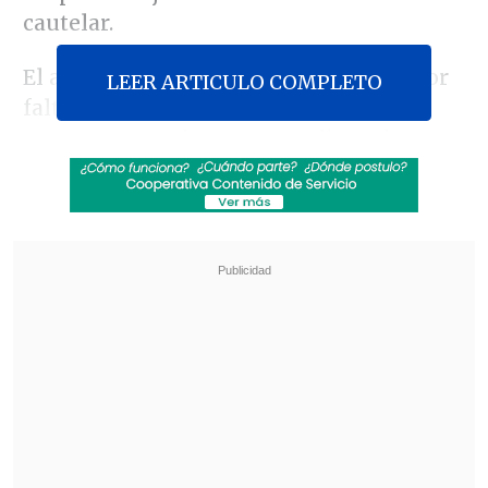
cautelar.
El alto tribunal decidió no admitirlo por
LEER ARTICULO COMPLETO
falta de interés casacional del recurso
porque pretende que se analicen de
nuevo las pruebas, algo que no es
posible. El mismo fue presentado contra
una sentencia previa del
Tribunal
Superior de la región de Cataluña
,
donde reside la mujer, que autorizaba la
eutanasia.
Revisa también
El tifón Dolphin obligó a evacuar a más de
215.000 personas en Shanghái