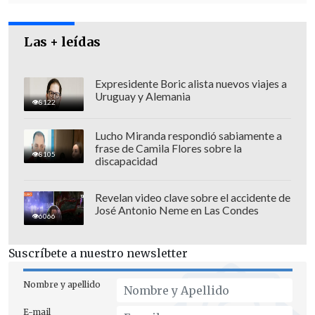
Barcelona decidir qué ocurre con las
medidas cautelares una vez que este
asunto está abocado a terminar en el
Las + leídas
Constitucional,
incluso puede llegar a la
Justicia europea.
Expresidente Boric alista nuevos viajes a
Uruguay y Alemania
8122
Lucho Miranda respondió sabiamente a
frase de Camila Flores sobre la
8105
discapacidad
Revelan video clave sobre el accidente de
José Antonio Neme en Las Condes
6066
Suscríbete a nuestro newsletter
Nombre y apellido
E-mail