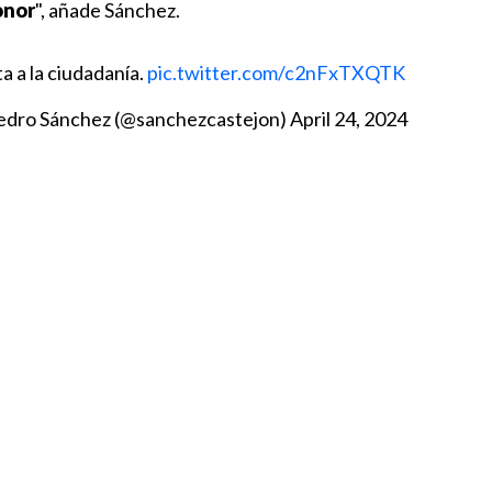
onor
", añade Sánchez.
a a la ciudadanía.
pic.twitter.com/c2nFxTXQTK
edro Sánchez (@sanchezcastejon)
April 24, 2024