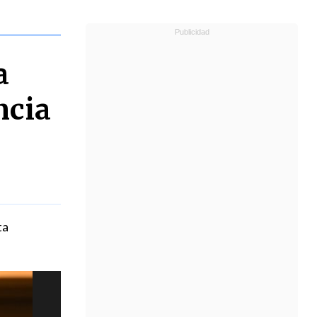
a
ncia
ta