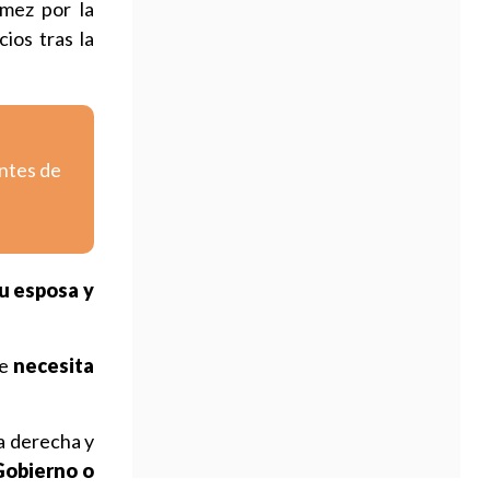
mez por la
ios tras la
entes de
u esposa y
ue
necesita
a derecha y
 Gobierno o