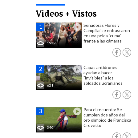
Videos + Vistos
Senadoras Flores y
Campillai se enfrascaron
en una pelea "cuma"
frente a las cámaras
1939
Capas antidrones
ayudan a hacer
"invisibles" a los
soldados ucranianos
621
Para el recuerdo: Se
cumplen dos años del
oro olímpico de Francisca
Crovetto
340