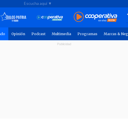
Escucha aquí ▼
ndo
Opinión
Podcast
Multimedia
Programas
Marcas & Neg