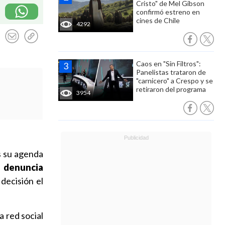
Cristo" de Mel Gibson
confirmó estreno en
cines de Chile
4292
Caos en "Sin Filtros":
Panelistas trataron de
"carnicero" a Crespo y se
retiraron del programa
3954
as su agenda
la denuncia
decisión el
a red social