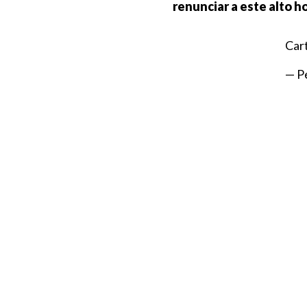
renunciar a este alto h
Cart
— P