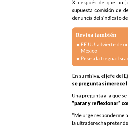
X después de que un ju
supuesta comisión de del
denuncia del sindicato d
Revisa también
EE.UU. advierte de u
México
Pese a la tregua: Isr
En su misiva, el jefe del 
se pregunta si merece 
Una pregunta a la que se
"parar y reflexionar" c
"Me urge responderme a l
la ultraderecha pretenden