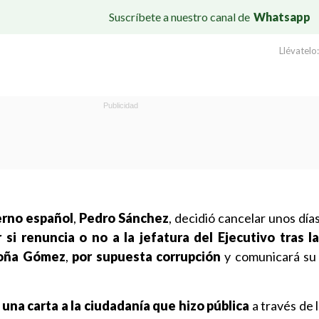
Suscríbete a nuestro canal de
Whatsapp
Llévatelo:
erno español
,
Pedro Sánchez
, decidió cancelar unos dí
r si renuncia o no a la jefatura del Ejecutivo tras 
oña Gómez
,
por supuesta corrupción
y comunicará su 
una carta a la ciudadanía que hizo pública
a través de l