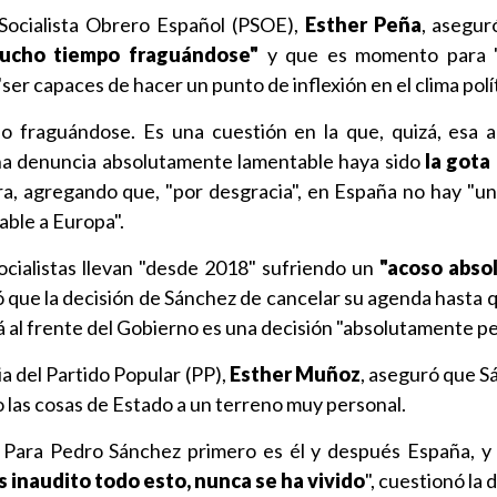
Socialista Obrero Español (PSOE),
Esther Peña
, asegu
 mucho tiempo fraguándose"
y que es momento para 
"ser capaces de hacer un punto de inflexión en el clima polít
o fraguándose. Es una cuestión en la que, quizá, esa 
una denuncia absolutamente lamentable haya sido
la gota
era, agregando que, "por desgracia", en España no hay "un
able a Europa".
cialistas llevan "desde 2018" sufriendo un
"acoso abso
ó que la decisión de Sánchez de cancelar su agenda hasta 
rá al frente del Gobierno es una decisión "absolutamente pe
a del Partido Popular (PP),
Esther Muñoz
, aseguró que S
 las cosas de Estado a un terreno muy personal.
a. Para Pedro Sánchez primero es él y después España, y
s inaudito todo esto, nunca se ha vivido
", cuestionó la 