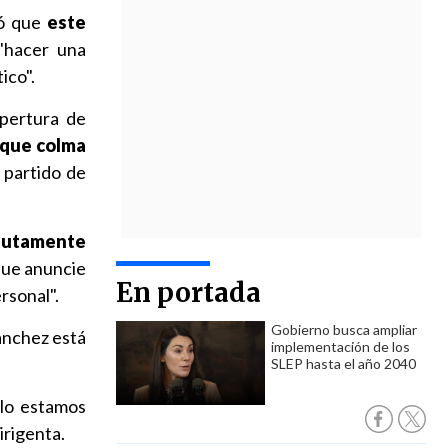
ró que
este
"hacer una
ico".
apertura de
 que colma
 partido de
lutamente
que anuncie
En portada
rsonal".
Gobierno busca ampliar
ánchez está
implementación de los
SLEP hasta el año 2040
 lo estamos
dirigenta.