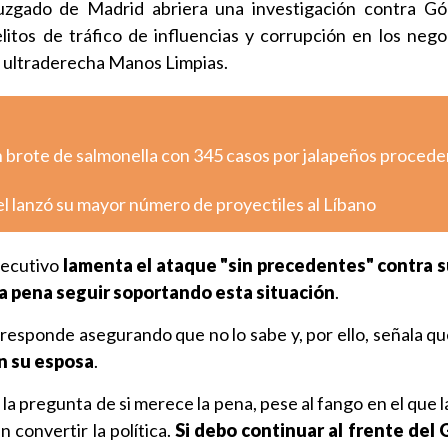
zgado de Madrid abriera una investigación contra Gó
itos de tráfico de influencias y corrupción en los negoc
e ultraderecha Manos Limpias.
n brote de salmonella con 345 casos por jalapeños proced
ael lanzó su mayor número de proyectiles al Líbano
Ejecutivo
lamenta el ataque "sin precedentes" contra s
la pena seguir soportando esta situación
.
 responde asegurando que no lo sabe y, por ello, señala q
on su esposa
.
a pregunta de si merece la pena, pese al fango en el que l
 convertir la política.
Si debo continuar al frente del