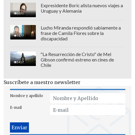
Expresidente Boric alista nuevos viajes a
Uruguay y Alemania
8000
Lucho Miranda respondió sabiamente a
frase de Camila Flores sobre la
7577
discapacidad
El pasado martes se registraron 95
"La Resurrección de Cristo" de Mel
Gibson confirmó estreno en cines de
sismos, de los cuales tres fueron de una
5417
Chile
magnitud mayor a 4, mientras que
durante las semanas anteriores se
Suscríbete a nuestro newsletter
producían a diario decenas de temblores
de esta fuerza a diario.
Nombre y apellido
E-mail
No obstante,
las miles de personas que
abandonaron Santorini tras los
primeros sismos todavía no se deciden a