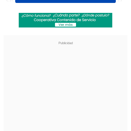
de febrero se han registrado más de
21.500 terremotos
en la zona marítima
entre Santorini y la isla cercana de
Amorgos
, según un informe que acaba de
publicar el Laboratorio de Sismología de
la Universidad de Atenas (EKPA).
Revisa también
Varios ataques con explosivos marcan inicio
del nuevo gobierno de Colombia
Carmona viajó a Cuba por segunda vez este
año y se reunió con Díaz-Canel
De estos temblores, unos 18.600 fueron de