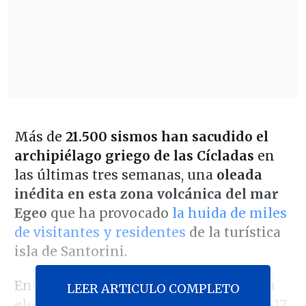
Más de
21.500 sismos han sacudido el
archipiélago griego de las Cícladas
en
las últimas tres semanas, una
oleada
inédita en esta zona volcánica del mar
Egeo
que ha provocado
la huida de miles
de visitantes y residentes
de la turística
isla de Santorini.
Entre el 26 de enero, cuando empezó la
LEER ARTICULO COMPLETO
elevada actividad sísmica, y este lunes 17