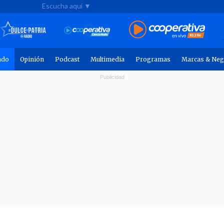
Escucha aquí ▼
ndo
Opinión
Podcast
Multimedia
Programas
Marcas & Neg