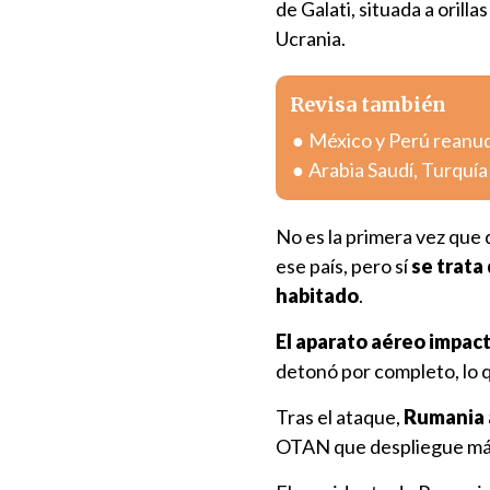
de Galati, situada a orill
Ucrania.
Revisa también
México y Perú reanuda
Arabia Saudí, Turquí
No es la primera vez que
ese país, pero sí
se trata
habitado
.
El aparato aéreo impact
detonó por completo, lo q
Tras el ataque,
Rumania 
OTAN que despliegue más 