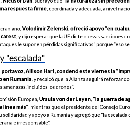
a,
Nicusor Dan
, subrayó que "
la naturaleza sin preceden
una respuesta firme
, coordinada y adecuada, a nivel nacio
ucraniano,
Volodímir Zelenski
,
ofreció apoyo "en cualq
ucarest
, y dijo esperar que la UE dicte nuevas sanciones c
taques le suponen pérdidas significativas" porque "eso serí
y "escalada"
 portavoz, Allison Hart, condenó este viernes la "imp
do en Rumania
, y recalcó que la Alianza seguirá reforzando
s amenazas, incluidos los drones".
 Comisión Europea,
Ursula von der Leyen
,
"la guerra de a
a línea más"
, mientras que el presidente del Consejo Eur
 solidaridad y apoyo a Rumania y agregó que "la escalada 
eraria e irresponsable".