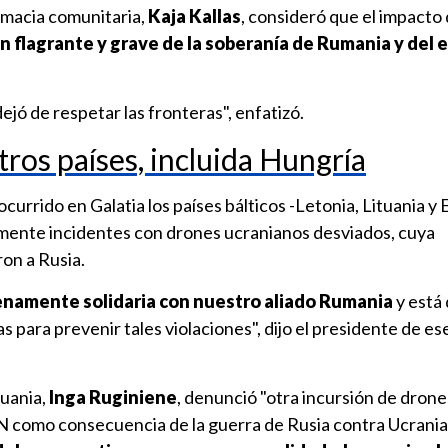
lomacia comunitaria,
Kaja Kallas
, consideró que el impacto 
n flagrante y grave de la soberanía de Rumania y del 
jó de respetar las fronteras", enfatizó.
ros países, incluida Hungría
urrido en Galatia los países bálticos -Letonia, Lituania y E
mente incidentes con drones ucranianos desviados, cuya
on a Rusia.
enamente solidaria con nuestro aliado Rumania
y está 
para prevenir tales violaciones", dijo el presidente de ese
tuania,
Inga Ruginiene
, denunció "otra incursión de drone
N como consecuencia de la guerra de Rusia contra Ucrania"