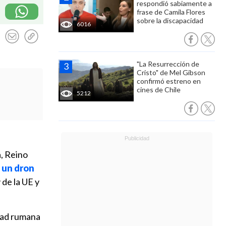
respondió sabiamente a
frase de Camila Flores
sobre la discapacidad
6016
"La Resurrección de
Cristo" de Mel Gibson
confirmó estreno en
cines de Chile
5212
a, Reino
 un dron
 de la UE y
dad rumana