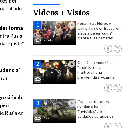
tes del
nal, aliado
Videos + Vistos
Senadoras Flores y
uier forma
Campillai se enfrascaron
en una pelea "cuma"
ontra Rusia
frente a las cámaras
2174
a lo justo".
Colo Colo mostró el
"Lado B" de la
rudencia"
multitudinaria
 sus
bienvenida a Vozinha
805
gresión de
Capas antidrones
opeo,
ayudan a hacer
"invisibles" a los
de Rusia en
soldados ucranianos
677