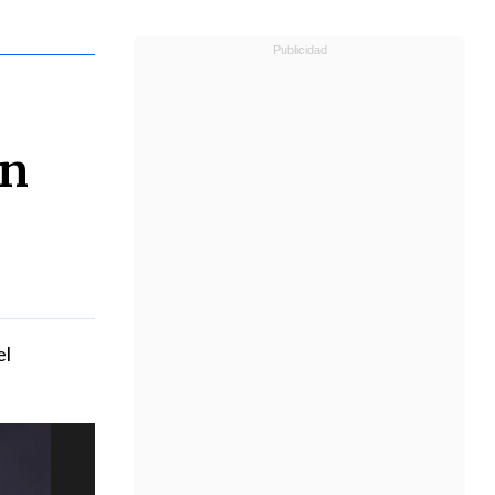
un
el