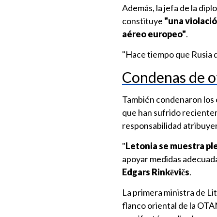
Además, la jefa de la dip
constituye
"una violació
aéreo europeo"
.
"Hace tiempo que Rusia de
Condenas de ot
También condenaron los oc
que han sufrido reciente
responsabilidad atribuyer
"
Letonia se muestra pl
apoyar medidas adecuadas 
Edgars Rinkēvičs
.
La primera ministra de Li
flanco oriental de la OTA