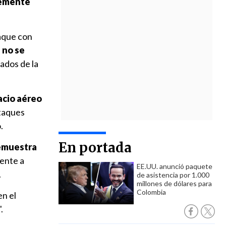
lemente
taque con
 no se
ados de la
acio aéreo
ataques
.
En portada
muestra
mente a
EE.UU. anunció paquete
.
de asistencia por 1.000
millones de dólares para
Colombia
en el
".