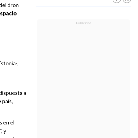
del dron
espacio
stonia-,
dispuesta a
 país,
s en el
, y