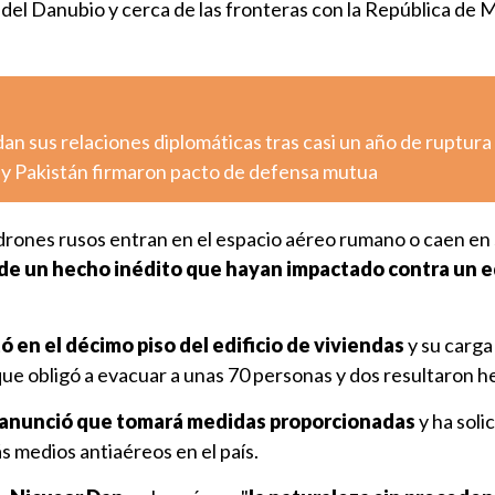
as del Danubio y cerca de las fronteras con la República de 
n sus relaciones diplomáticas tras casi un año de ruptura
a y Pakistán firmaron pacto de defensa mutua
 drones rusos entran en el espacio aéreo rumano o caen en
 de un hecho inédito que hayan impactado contra un ed
ó en el décimo piso del edificio de viviendas
y su carga
ue obligó a evacuar a unas 70 personas y dos resultaron he
anunció que tomará medidas proporcionadas
y ha solic
medios antiaéreos en el país.