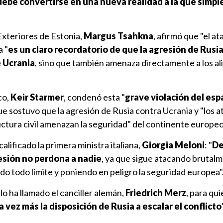
debe convertirse en una nueva realidad a la que simp
Exteriores de Estonia,
Margus Tsahkna
, afirmó que "el a
 "
es un claro recordatorio de que la agresión de Rusia
e Ucrania
, sino que también amenaza directamente a los ali
co,
Keir Starmer
, condenó esta "
grave violación del esp
que sostuvo que la agresión de Rusia contra Ucrania y "los 
ructura civil amenazan la seguridad" del continente europeo
calificado la primera ministra italiana,
Giorgia Meloni
: "
De
esión no perdona a nadie
, ya que sigue atacando brutal
ndo todo límite y poniendo en peligro la seguridad europea"
lo ha llamado el canciller alemán,
Friedrich Merz
, para qui
vez más la disposición de Rusia a escalar el conflicto