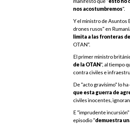
manifestó que "
esto no 
nos acostumbremos
".
Y el ministro de Asuntos 
drones rusos" en Rumanía
limita a las fronteras d
OTAN".
El primer ministro británi
de la OTAN
", al tiempo 
contra civiles e infraest
De "acto gravísimo" lo ha 
que esta guerra de agr
civiles inocentes, ignora
E "imprudente incursión" 
episodio "
demuestra una 