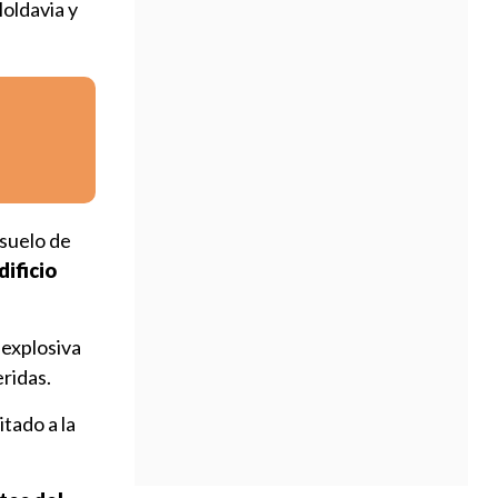
Moldavia y
 suelo de
ificio
 explosiva
ridas.
itado a la