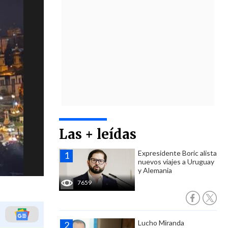
Las + leídas
Expresidente Boric alista
nuevos viajes a Uruguay
y Alemania
7659
Lucho Miranda