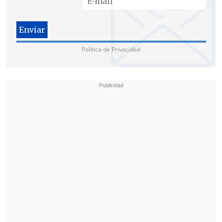
principal de la tragedia
consistió en
"un
fuego generalizado que provocó una
explosión,
aunque la causa inicial del
fuego todavía no se ha podido
Política de Privacidad
determinar de manera oficial".
Frente a las insistentes preguntas sobre
el cumplimiento de las medidas de
seguridad y vías de escape del local
siniestrado, la procuradora señaló que no
podía pronunciarse sobre elementos
como el tamaño de la escalera de acceso
al bar, que se situaba en un subterráneo.