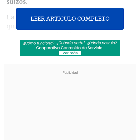
suizos.
La Policía del cantón de Valais precisó
LEER ARTICULO COMPLETO
que
115 personas resultaron heridas y
que gran parte de ellas se encuentran
en estado crítico
, mientras que algunos
de los casos más graves de víctimas con
quemaduras serán trasladados a
Alemania, Francia e Italia, que ofrecieron
su apoyo al Gobierno suizo ante esta
tragedia.
Revisa también
Varios ataques con explosivos marcan inicio
del nuevo gobierno de Colombia
Carmona viajó a Cuba por segunda vez este