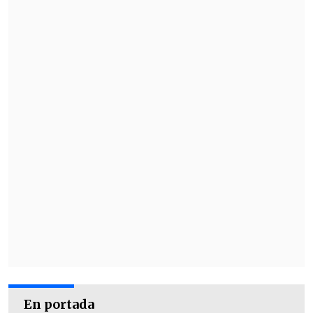
Víctimas jóvenes
Otro elemento que añade dolor en Suiza
En portada