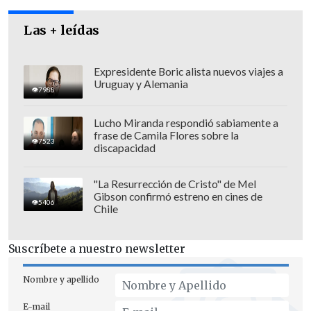
Las + leídas
Expresidente Boric alista nuevos viajes a
Uruguay y Alemania
7988
Lucho Miranda respondió sabiamente a
frase de Camila Flores sobre la
7523
discapacidad
"La Resurrección de Cristo" de Mel
Gibson confirmó estreno en cines de
5406
Chile
Los esfuerzos están puestos en
"dar una
respuesta a las familias lo más rápido
Suscríbete a nuestro newsletter
posible"
, recalcó.
Nombre y apellido
La procuradora indicó que
la pista
E-mail