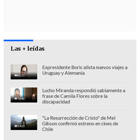
los recursos del país que podrían entrar
en este acuerdo las "vastas reservas" de
tierras raras que hay en las regiones de
Donetsk
y
Zaporiyia,
en el este y en el
sur de Ucrania y
parcialmente ocupadas
por Rusia.
Las + leídas
Expresidente Boric alista nuevos viajes a
Uruguay y Alemania
8015
Lucho Miranda respondió sabiamente a
frase de Camila Flores sobre la
7646
discapacidad
"La Resurrección de Cristo" de Mel
Gibson confirmó estreno en cines de
5433
Chile