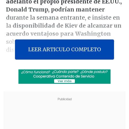
adelantó el propio presidente de EE.UU.,
Donald Trump, podrían mantener
durante la semana entrante, e insiste en
la
disponibilidad de Kiev de alcanzar un
acuerdo ventajoso para Washington
sobre los recursos naturales de los que
LEER ARTICULO COMPLETO
dispone Ucrania.
En un hilo publicado este fin de semana
en X, Zelenski presentó a
Ucrania como
un "socio estratégico líder"
de Estados
Unidos y reivindicó la importancia
económica y geoestratégica de las
reservas de tierras raras
con las que
cuenta su país.