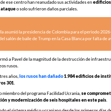
de ese centro han reanudado sus actividades en
edificios
l ataque
o solo sufrieron daños parciales.
lla asumió la presidencia de Colombia para el periodo 202
el salón de baile de Trump en la Casa Blanca por falta de a
ormó a Pavel de la magnitud de la destrucción de infraestr
eos rusos.
 tres años,
los rusos han dañado
1.984 edificios de inst
ros 301
.
o miembro del programa Facilidad Ucrania,
se compromet
ción y modernización de seis hospitales en este país
.
o el sistema médico ucraniano desde los primeros días de