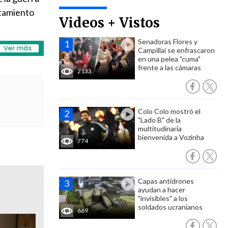
atamiento
Videos + Vistos
Senadoras Flores y
Campillai se enfrascaron
en una pelea "cuma"
frente a las cámaras
2133
Colo Colo mostró el
"Lado B" de la
multitudinaria
bienvenida a Vozinha
774
Capas antidrones
ayudan a hacer
"invisibles" a los
soldados ucranianos
669