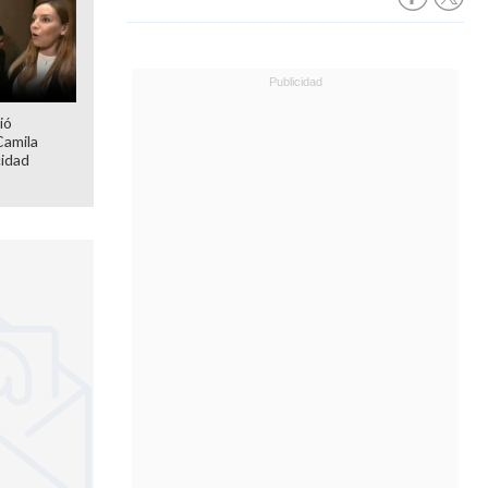
ió
Camila
cidad