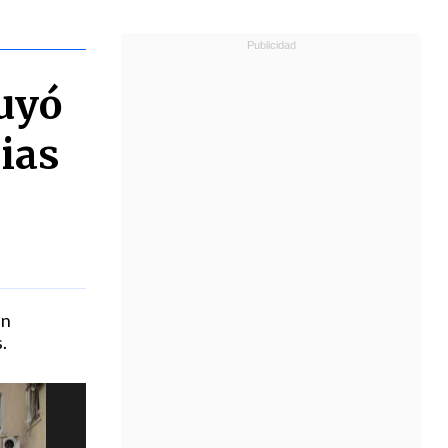
uyó
ias
en
.