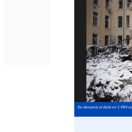
Sw denuncia el daño en 1.984 edi