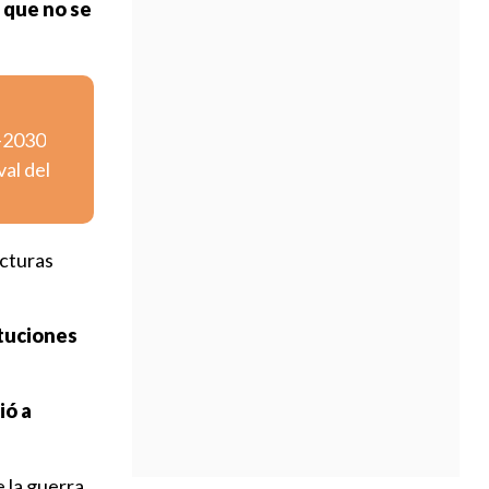
 que no se
6-2030
val del
ucturas
ituciones
ió a
 la guerra