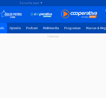
Escucha aquí ▼
ndo
Opinión
Podcast
Multimedia
Programas
Marcas & Neg