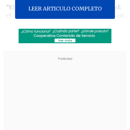
"El enemigo fracasó en lo fundamental:
LEER ARTICULO COMPLETO
el tráfico de trenes es estable, funcionan
bien, sin retrasos"
, se lee en el escrito,
que explica que está trabajando junto
con el servicio secreto ucraniano en
remediar todos los problemas causados
por la operación.
Revisa también
El tifón Dolphin obligó a evacuar a más de
215.000 personas en Shanghái
Más de 4.300 personas han muerto en el
Líbano desde inicio de ofensiva israelí en
marzo