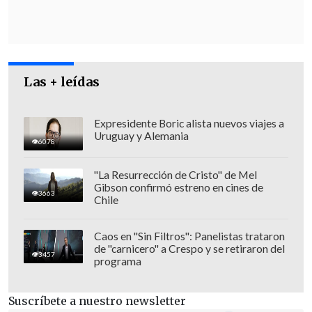
Las + leídas
Expresidente Boric alista nuevos viajes a
Uruguay y Alemania
6078
"La Resurrección de Cristo" de Mel
Gibson confirmó estreno en cines de
3663
Chile
En los últimos meses, el Vaticano se ha
Caos en "Sin Filtros": Panelistas trataron
de "carnicero" a Crespo y se retiraron del
mostrado
partidario de acoger una
3457
programa
eventual negociación entre Kiev y al
Kremlin
, y en esta ocasión, el papa se lo
Suscríbete a nuestro newsletter