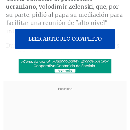
ucraniano
, Volodímir Zelenski, que, por
su parte, pidió al papa su mediación para
facilitar una reunión de "alto nivel"
internacional.
LEER ARTICULO COMPLETO
Durante la reunión, de unos 30 minutos
y calificada de "cordial", ambos líderes
abordaron
la urgencia de lograr una paz
justa y duradera en Ucrania
, tras
más de
tres años de conflicto iniciado con la
invasión rusa
.
Revisa también
Hiroshima recuerda los 81 años de la bomba
atómica