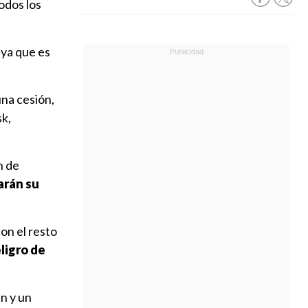
odos los
, ya que es
una cesión,
sk,
n de
arán su
on el resto
eligro de
n y un