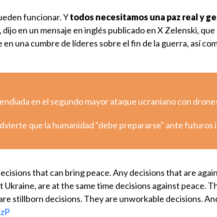
ueden funcionar. Y
todos necesitamos una paz real y g
, dijo en un mensaje en inglés publicado en X Zelenski, que
en una cumbre de líderes sobre el fin de la guerra, así co
ncendiada en el segundo mayor ataque ucraniano con drones
dvierte que la humanidad "debe prepararse" ante futuros
decisions that can bring peace. Any decisions that are again
t Ukraine, are at the same time decisions against peace. Th
are stillborn decisions. They are unworkable decisions. A
LzP