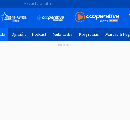
Escucha aquí ▼
ndo
Opinión
Podcast
Multimedia
Programas
Marcas & Neg