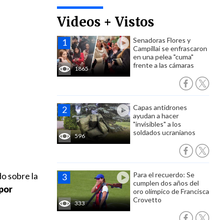
Videos + Vistos
Senadoras Flores y
Campillai se enfrascaron
en una pelea "cuma"
frente a las cámaras
1865
Capas antidrones
ayudan a hacer
"invisibles" a los
soldados ucranianos
596
do sobre la
Para el recuerdo: Se
cumplen dos años del
por
oro olímpico de Francisca
Crovetto
333