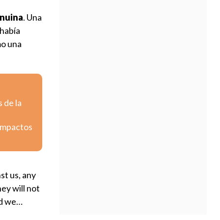
enuina
. Una
 había
mo una
 de la
 impactos
st us, any
ey will not
nd we…