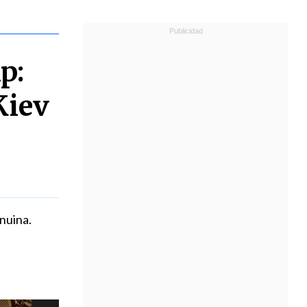
p:
Kiev
nuina.