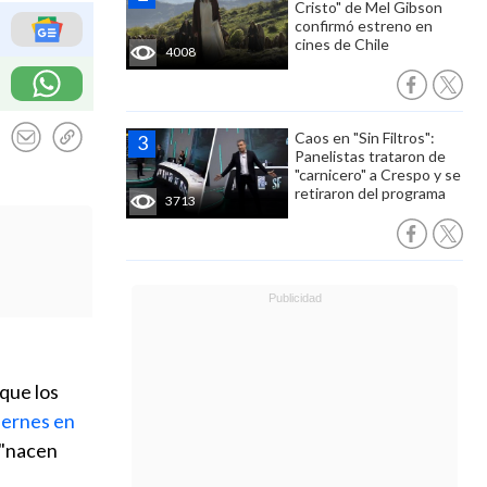
Cristo" de Mel Gibson
confirmó estreno en
cines de Chile
4008
Caos en "Sin Filtros":
Panelistas trataron de
"carnicero" a Crespo y se
retiraron del programa
3713
 que los
iernes en
 "nacen