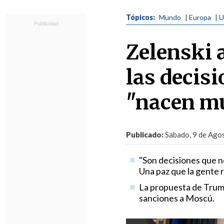
Tópicos:
Mundo
| Europa
| 
Zelenski 
las decis
"nacen m
Publicado:
Sabado, 9 de Agos
"Son decisiones que n
Una paz que la gente r
La propuesta de Trump 
sanciones a Moscú.