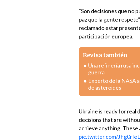
"Son decisiones que no p
paz que la gente respete"
reclamado estar presente 
participación europea.
Revisa también
Una refinería rusa i
guerra
Experto de la NASA a
de asteroides
Ukraine is ready for real 
decisions that are withou
achieve anything. These 
pic.twitter.com/JFg0rIe