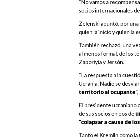
"No vamos a recompensar a
socios internacionales 
Zelenski apuntó, por una 
quien la inició y quien la 
También rechazó, una vez 
al menos formal, de los 
Zaporiyia y Jersón.
"La respuesta a la cuesti
Ucrania. Nadie se desviar
territorio al ocupante
"
El presidente ucraniano c
de sus socios en pos de
u
"colapsar a causa de l
Tanto el Kremlin como la