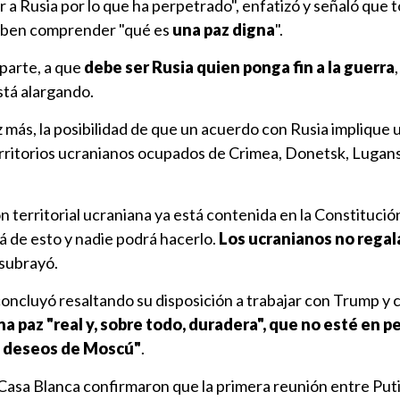
 Rusia por lo que ha perpetrado", enfatizó y señaló que t
deben comprender "qué es
una paz digna
".
parte, a que
debe ser Rusia quien ponga fin a la guerra
está alargando.
más, la posibilidad de que un acuerdo con Rusia implique 
territorios ucranianos ocupados de Crimea, Donetsk, Lugan
ón territorial ucraniana ya está contenida en la Constitució
á de esto y nadie podrá hacerlo.
Los ucranianos no regal
, subrayó.
oncluyó resaltando su disposición a trabajar con Trump y c
na paz "real y, sobre todo, duradera", que no esté en p
os deseos de Moscú"
.
 Casa Blanca confirmaron que la primera reunión entre Puti