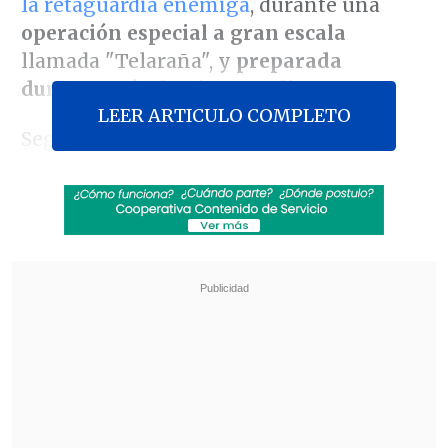
la retaguardia enemiga
, durante una
operación especial a gran escala
llamada "Telaraña", y
preparada
durante más de año y medio
.
LEER ARTICULO COMPLETO
Según dijeron fuentes de seguridad en
declaraciones a la agencia
Interfax
, la
operación fue
supervisada
personalmente por el presidente de
Ucrania, Volodímir Zelenski
, e ideada
por el jefe del SBU, Vasil Maliuk, y su
personal.
Revisa también
Pentágono libera nuevos archivos sobre
eventos ovni