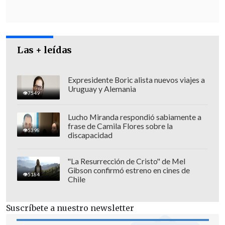
Las + leídas
Expresidente Boric alista nuevos viajes a
Uruguay y Alemania
7549
Lucho Miranda respondió sabiamente a
frase de Camila Flores sobre la
5398
discapacidad
"
Fueron alcanzados el 34% de los
"La Resurrección de Cristo" de Mel
Gibson confirmó estreno en cines de
portadores de misiles de crucero
5184
Chile
estratégicos
de los principales
aeródromos de la Federación Rusa",
Suscríbete a nuestro newsletter
afirmó el SBU en un mensaje posterior