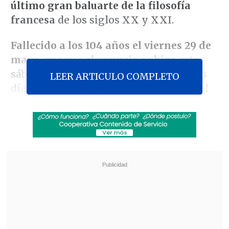
último gran baluarte de la filosofía
francesa
de los siglos XX y XXI.
Fallecido a los 104 años el viernes 29 de
mayo,
aunque el anuncio se hizo este
sábado, estuvo activo hasta sus últimos
LEER ARTICULO COMPLETO
días y
pasará a la posteridad por ser el
creador de la teoría del pensamiento
complejo.
Revisa también
El sistema sanitario de Cisjordania está al
borde del colapso por retención fiscal israelí
Crisis migratoria: Ceuta exige más presencia
de la Unión Europea en la frontera con
Marruecos