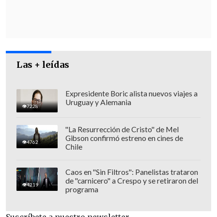
década después del partido de la hoz y el
martillo por sus críticas a Stalin,
el
intelectual se vio siempre como un
electrón libre.
Las + leídas
Expresidente Boric alista nuevos viajes a
Uruguay y Alemania
7228
"La Resurrección de Cristo" de Mel
Gibson confirmó estreno en cines de
4762
Chile
Caos en "Sin Filtros": Panelistas trataron
de "carnicero" a Crespo y se retiraron del
4219
programa