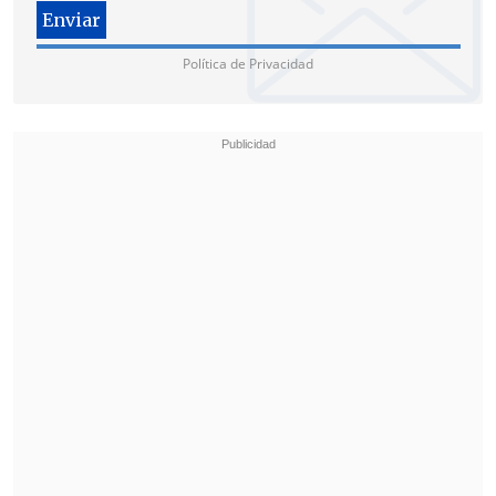
Husamettin Dogan en el Tribunal de Apelación de Nimes, al sur
Política de Privacidad
de Francia. Foto: EFE
El apoyo social y la lucha contra
la sumisión química
Hoy se termina el periplo judicial para
ella, contenta con el sistema judicial y
especialmente agradecida por
la
condena social de Francia
, que tanto
hace un año como ahora gritó basta a los
criminales que someten los cuerpos de
las víctimas drogándolas.
La valentía que tuvo de abrir las puertas
del juicio, a pesar de aceptar que se