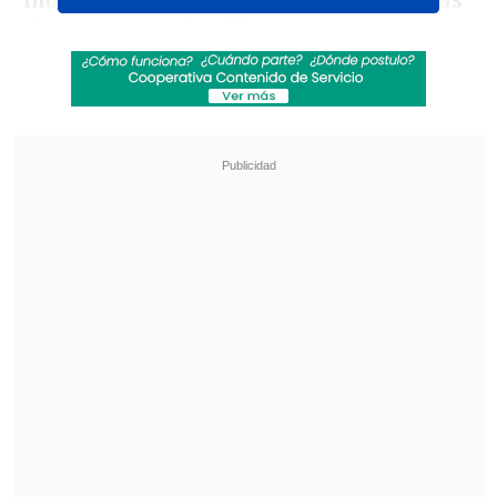
muertos a causa de los ataques, además
de numerosos heridos.
Revisa también
Tailandia: Adolescente mató a sus abuelos y
protagonizó tiroteo en su escuela
Aliados de Putin buscan excluir de las
elecciones a partido contrario a la guerra
El ejército francés patrullará las calles de
París los próximos días, para evitar
nuevos atentados.
"Las fuerzas de seguridad y el Ejército, a
los que agradezco su actuación ayer,
están movilizadas al mayor nivel de sus