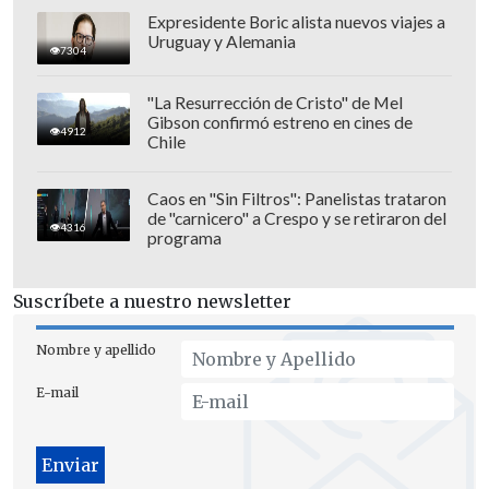
el parlamento para informar de las
Expresidente Boric alista nuevos viajes a
Uruguay y Alemania
medidas que planea adoptar.
7304
El presidente hablará ante las dos
"La Resurrección de Cristo" de Mel
Gibson confirmó estreno en cines de
cámaras del parlamento juntas en el
4912
Chile
Palacio de Versalles, una medida muy
poco frecuente en la república francesa.
Caos en "Sin Filtros": Panelistas trataron
de "carnicero" a Crespo y se retiraron del
4316
En tanto, el gran jeque de Al Azhar, la
programa
institución más prestigiosa del islam
suní, Ahmed al Tayeb, expresó su
Suscríbete a nuestro newsletter
"indignación" y "fuerte condena"
a los
Nombre y apellido
actos terroristas en París.
E-mail
Al Tayeb calificó esos actos de "
caóticos
y absurdos perpetrados en nombre de la
religión", sin embargo, añadió que "el