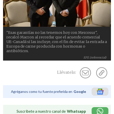
"Esas garantías no las tenemos hoy con Mercosur",
recalcó Macron al recordar que el acuerdo comercial
UE-Canadá sí las incluye, con el fin de evitar la entrada a
Europa de carne producida con hormonas o
antibióticos.
EFE (referencial)
Llévatelo:
Agréganos como tu fuente preferida en
Google
Suscríbete a nuestro canal de
Whatsapp