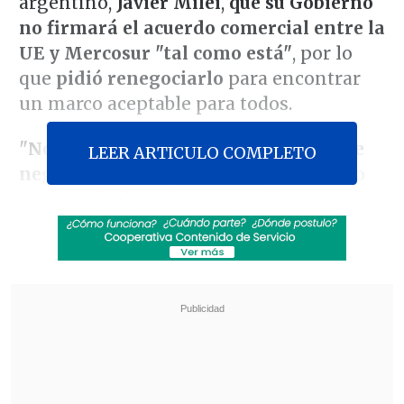
argentino,
Javier Milei
,
que su Gobierno
no firmará el acuerdo comercial entre la
UE y Mercosur "tal como está"
, por lo
que
pidió renegociarlo
para encontrar
un marco aceptable para todos.
"No creemos en el acuerdo tal como se
LEER ARTICULO COMPLETO
negoció"
, afirmó Macron este domingo
en unas declaraciones a medios
franceses desde el aeropuerto de Buenos
Aires, antes de salir hacia Rio de
Janeiro
para la cumbre del G20.
Revisa también
"Comienza una nueva etapa": Kast se reunió
con De la Espriella previo al cambio de mando