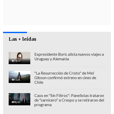
funcionamiento actual de Mercosur".
Las + leídas
Expresidente Boric alista nuevos viajes a
Uruguay y Alemania
7439
"La Resurrección de Cristo" de Mel
Gibson confirmó estreno en cines de
5128
Chile
El dirigente francés añadió que explicó a
Caos en "Sin Filtros": Panelistas trataron
de "carnicero" a Crespo y se retiraron del
Milei que el acuerdo,
cerrado en 2019
4546
programa
pero aún sin firmar y menos aún