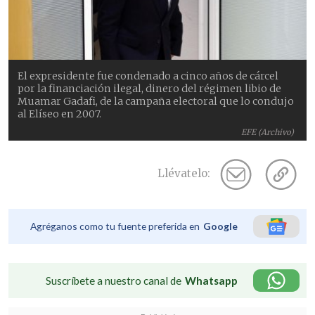
El expresidente fue condenado a cinco años de cárcel
por la financiación ilegal, dinero del régimen libio de
Muamar Gadafi, de la campaña electoral que lo condujo
al Elíseo en 2007.
EFE (Archivo)
Llévatelo:
Agréganos como tu fuente preferida en
Google
Suscríbete a nuestro canal de
Whatsapp