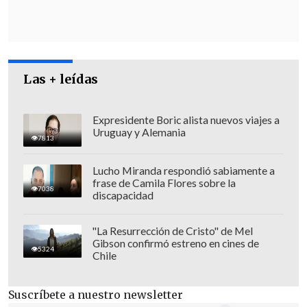
protegida y aislada del resto de los
reclusos.
Las + leídas
Expresidente Boric alista nuevos viajes a
Uruguay y Alemania
7813
Lucho Miranda respondió sabiamente a
frase de Camila Flores sobre la
7038
discapacidad
"La Resurrección de Cristo" de Mel
Gibson confirmó estreno en cines de
5324
Chile
Al menos uno de esos vídeos ha sido
autentificado y ha motivado la
apertura
Suscríbete a nuestro newsletter