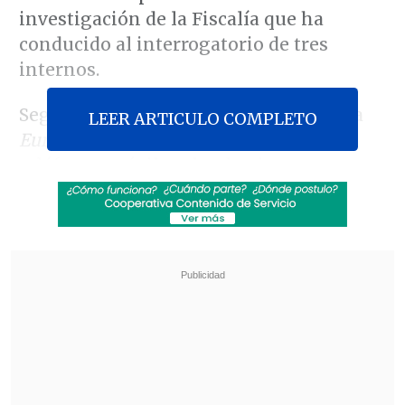
investigación de la Fiscalía que ha
conducido al interrogatorio de tres
internos.
Según revela este miércoles la emisora
LEER ARTICULO COMPLETO
Europe 1
, varios vídeos grabados con
teléfonos móviles clandestinos en
posesión de prisioneros de la parisiense
cárcel de
La Santé
, donde está recluido
Sarkozy desde este martes, fueron
difundidos a través de las redes sociales.
Revisa también
Cuatro personas murieron tras estrellarse un
helicóptero en área boscosa de Río de Janeiro