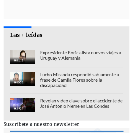
haitiano-estadounidenses
, y se han
aplicado medidas cautelares contra 24
agentes y responsables de las unidades
de seguridad presidencial.
Las + leídas
La Policía colombiana reiteró que las
investigaciones indican que
el sargento
Expresidente Boric alista nuevos viajes a
Uruguay y Alemania
retirado del Ejército colombiano Capador,
8113
muerto en Puerto Príncipe
, participó en
Lucho Miranda respondió sabiamente a
reuniones entre "personas que
frase de Camila Flores sobre la
8051
trabajaban para la empresa CTU Security
discapacidad
Services" y el que está considerado
cabeza de la trama por las autoridades
Revelan video clave sobre el accidente de
José Antonio Neme en Las Condes
haitianas, Emmanuel Sanon, un médico
5927
residente en EE.UU.
Suscríbete a nuestro newsletter