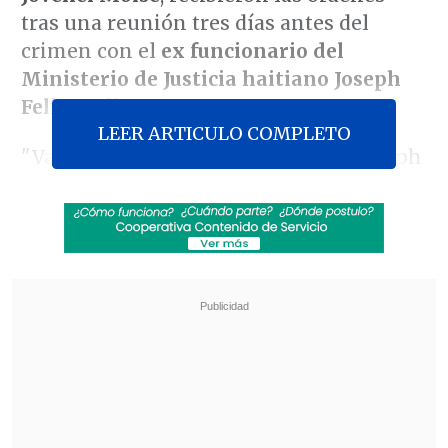
tras una reunión tres días antes del
crimen con el
ex funcionario del
Ministerio de Justicia haitiano Joseph
Felix Badio
.
LEER ARTICULO COMPLETO
"Varios días antes, al parecer tres, Joseph
Felix Badio, que fue ex funcionario del
Ministerio de Justicia que
trabajó en la
comisión de lucha contra la corrupción
con el Servicio General de Inteligencia
,
le indica a (Duberney) Capador y a
(Germán) Rivera que lo que tienen que
hacer es asesinar al presidente de Haití",
sostuvo en una declaración pública el
director de la Policía colombiana, el
general
Jorge Luis Vargas
.