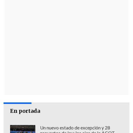
comuna de Cité Soleil
está inundada por
los residuos de la capital
. Como
consecuencia, las basuras bloquean
completamente el acceso al barrio de
Brooklyn y
ningún vehículo, incluidos
los camiones cisterna, puede entrar.
La situación favorece la reanudación de
la epidemia de cólera y la propagación de
otras epidemias.
La Coordinadora Humanitaria en Haití
reiteró el imperativo del paso sin trabas
de la ayuda humanitaria a los
En portada
necesitados, así como la protección del
personal sanitario, educativo,
Un nuevo estado de excepción y 28
humanitario y esencial y de las
proyectos de ley: los ejes de la ACOT