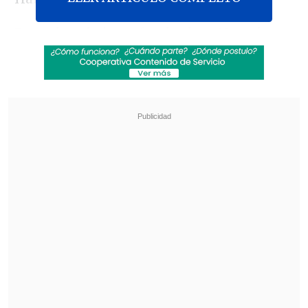
Entre las víctimas fatales hay
18 mujeres
y dos menores de edad
, de acuerdo con
los datos, que indica también que
12
mujeres resultaron heridas.
Revisa también
EE.UU. advierte de un brote de salmonella con
345 casos por jalapeños procedentes de
México
Pese a la tregua: Israel lanzó su mayor número
de proyectiles al Líbano
La situación humanitaria y de seguridad
en muchas zonas de Cité Soleil, que