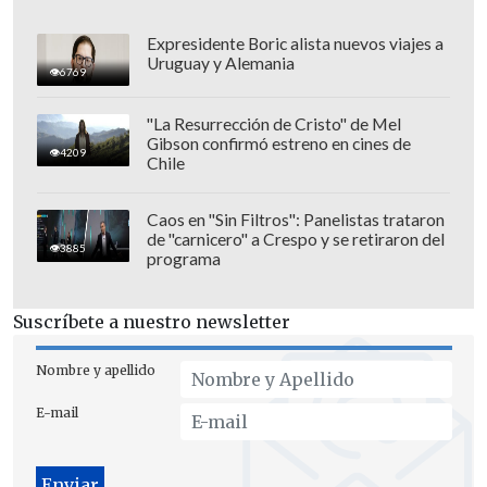
Expresidente Boric alista nuevos viajes a
Uruguay y Alemania
6769
Los combates también están privando a
"La Resurrección de Cristo" de Mel
Gibson confirmó estreno en cines de
la población de su libertad de
4209
Chile
movimiento y del acceso a bienes y
servicios esenciales, y han provocado el
Caos en "Sin Filtros": Panelistas trataron
de "carnicero" a Crespo y se retiraron del
cierre de muchas escuelas y centros de
3885
programa
salud de la zona.
Suscríbete a nuestro newsletter
"Los enfrentamientos se están
recrudeciendo en Cité Soleil. La situación
Nombre y apellido
en Brooklyn, por ejemplo, es dramática.
E-mail
La gente se siente sitiada.
Ya no pueden
salir de sus casas por miedo a la
violencia armada y al terror impuesto