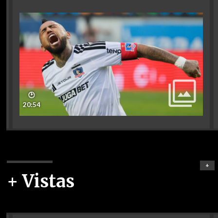
🕑
20:54
+
+ Vistas