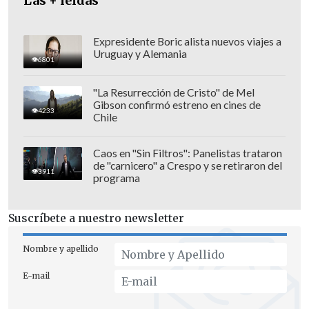
Las + leídas
Expresidente Boric alista nuevos viajes a
Uruguay y Alemania
6801
"La Resurrección de Cristo" de Mel
Gibson confirmó estreno en cines de
4233
Chile
Caos en "Sin Filtros": Panelistas trataron
de "carnicero" a Crespo y se retiraron del
El acuerdo
prevé eliminar o reducir
3911
programa
aranceles en el 96,6 por ciento de las
exportaciones de bienes de la UE,
una
Suscríbete a nuestro newsletter
apertura que ahorrará a las empresas
europeas unos 4.000 millones de euros
Nombre y apellido
anuales en aranceles y permitirá
E-mail
duplicar las exportaciones de bienes
hacia el gigante asiático para el año