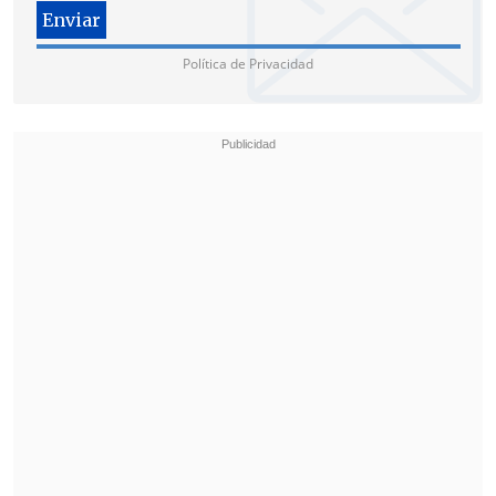
2032.
Política de Privacidad
Von der Leyen añadió que
este
entendimiento "es solo el comienzo"
y
aseguró que la Unión Europea y la India
reforzarán aún más su relación
estratégica en los próximos años.
El comisario europeo de Comercio,
Maros Sefcovic, celebró el cierre del
acuerdo y lo definió como el mayor
tratado de libre comercio alcanzado
hasta la fecha
, al subrayar que es el
resultado de más de una década de
trabajo y de un año de intensas
negociaciones.