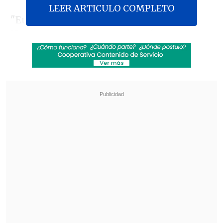
LEER ARTICULO COMPLETO
"Europa y la India hacen historia hoy.
Hemos cerrado el acuerdo más
importante de todos. Hemos creado una
zona de libre comercio
para dos mil
millones de personas, de la que ambas
partes se beneficiarán", escribió la
presidenta de la Comisión Europea,
Ursula von der Leyen,
en su cuenta de X.
Revisa también
EE.UU. advierte de un brote de salmonella con
345 casos por jalapeños procedentes de
México
Pese a la tregua: Israel lanzó su mayor número
de proyectiles al Líbano