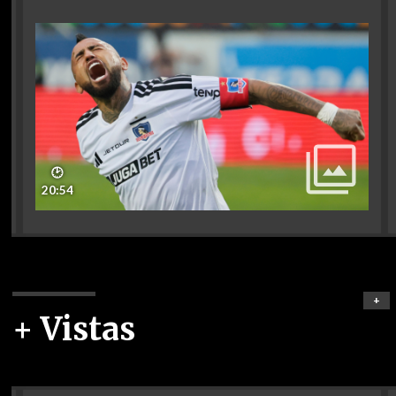
🕑
20:54
+
+ Vistas