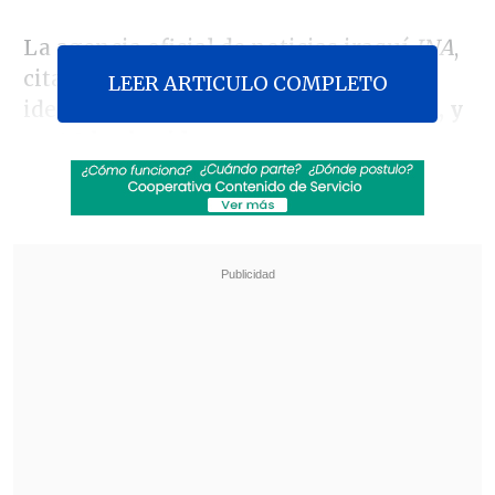
La agencia oficial de noticias iraquí
INA
,
citando a fuentes sanitarias no
LEER ARTICULO COMPLETO
identificadas,
cifró los fallecidos en 63, y
en 40 los heridos
.
Revisa también
EE.UU. advierte de un brote de salmonella con
345 casos por jalapeños procedentes de
México
Pese a la tregua: Israel lanzó su mayor número
de proyectiles al Líbano
Los equipos de Defensa Civil estuvieron
toda la noche combatiendo las llamas en