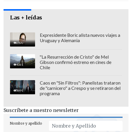
Las + leídas
Expresidente Boric alista nuevos viajes a
"Asfixiados en los baños"
Uruguay y Alemania
6920
El
ministro del Interior iraquí,
"La Resurrección de Cristo" de Mel
Abdulamir al Shammari
, dijo en un
Gibson confirmó estreno en cines de
4361
Chile
comunicado que
la mayoría de los
fallecidos "se asfixiaron en los baños
Caos en "Sin Filtros": Panelistas trataron
debido al denso humo", mientras que
de "carnicero" a Crespo y se retiraron del
3991
programa
catorce cadáveres fueron encontrados
"carbonizados"
.
Suscríbete a nuestro newsletter
Igualmente, elogió el trabajo de los
Nombre y apellido
equipos de Defensa Civil, que lograron