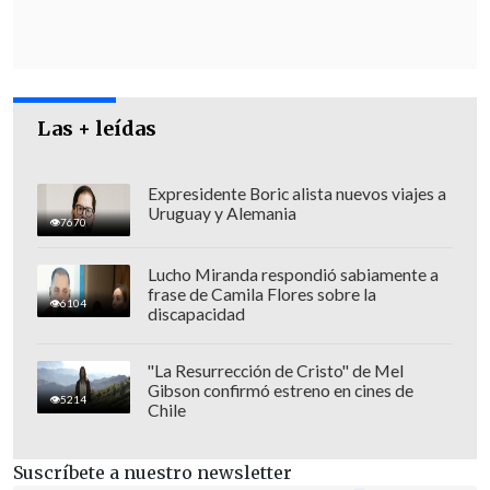
de metros hasta la popular plaza
Tajrish
,
donde también se contaban grupos de
policías fuertemente armados.
Las + leídas
Expresidente Boric alista nuevos viajes a
Uruguay y Alemania
7670
Lucho Miranda respondió sabiamente a
frase de Camila Flores sobre la
6104
discapacidad
"La Resurrección de Cristo" de Mel
Gibson confirmó estreno en cines de
5214
Chile
Así, a lo largo de la jornada,
apenas se
Suscríbete a nuestro newsletter