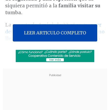
siquiera permitió a la
familia visitar su
tumba.
La muerte de
Amini
, de 22 años,
tras ser
detenida por la policía de la moral por no
LEER ARTICULO COMPLETO
llevar bien puesto el velo islámico
, el 16
de septiembre de 2022
provocó unas
protestas que durante meses pidieron el
fin de la República Islámica
y solo
desaparecieron tras una represión que
causó 500 muertos y al menos 22.000
detenidos.
Revisa también
México y Perú reanudan sus relaciones