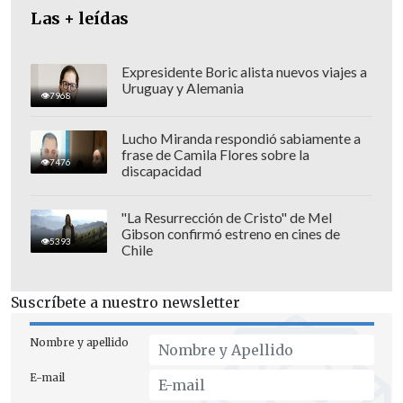
Las + leídas
Expresidente Boric alista nuevos viajes a
Uruguay y Alemania
7968
Lucho Miranda respondió sabiamente a
frase de Camila Flores sobre la
7476
discapacidad
"La Resurrección de Cristo" de Mel
Gibson confirmó estreno en cines de
5393
Chile
El nuevo líder
no ha aparecido en
Suscríbete a nuestro newsletter
público y
solo ha ofrecido mensajes por
escrito
, por lo que el Pentágono
Nombre y apellido
sospecha que quedó desfigurado en un
E-mail
ataque y el presidente estadounidense,