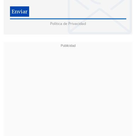
Donald Trump
, ha sugerido alguna vez
que podría estar muerto.
Política de Privacidad
Rubio explicó que el régimen iraní está
tan fragmentado que tarda entre tres y
cinco días en dar respuesta a cada
propuesta de acuerdo que plantea
Estados Unidos a través de los
mediadores paquistaníes.
Además, Estados Unidos cree que hay
"problemas de comunicación dentro del
propio régimen",
tanto en los altos
cargos como en los comandantes que
están en el campo de batalla.
Durante su intervención, Rubio se