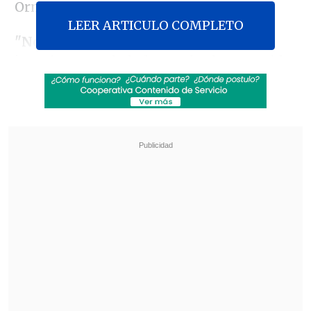
Ormuz.
LEER ARTICULO COMPLETO
"No lo hemos visto en público
y me
imagino que, dado lo que les ha ocurrido
a varios dirigentes del régimen,
ser muy
visibles públicamente probablemente
no es algo que se les recomiende a nivel
interno
", señaló el jefe de la diplomacia
estadounidense durante una audiencia
en el Senado.
Revisa también
Varios ataques con explosivos marcan inicio
del nuevo gobierno de Colombia
Carmona viajó a Cuba por segunda vez este
año y se reunió con Díaz-Canel