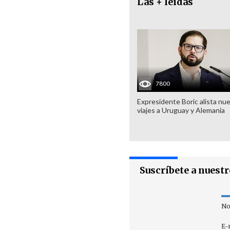
Las + leídas
7800
Expresidente Boric alista nu
viajes a Uruguay y Alemania
Suscríbete a nuest
No
E-