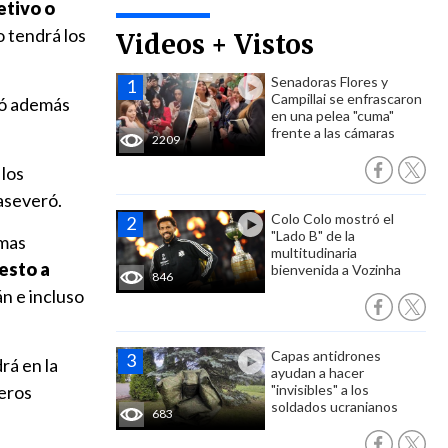
etivo o
o tendrá los
Videos + Vistos
Senadoras Flores y
Campillai se enfrascaron
zó además
en una pelea "cuma"
frente a las cámaras
2209
 los
aseveró.
Colo Colo mostró el
"Lado B" de la
amas
multitudinaria
esto a
bienvenida a Vozinha
846
n e incluso
Capas antidrones
rá en la
ayudan a hacer
ceros
"invisibles" a los
soldados ucranianos
683