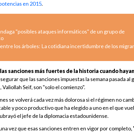
o potencias en 2015
.
indaga "posibles ataques informáticos" de un grupo de
co
ntre los árboles: La cotidiana incertidumbre de los migra
 las sanciones más fuertes de la historia cuando hay
l asegurar que las sanciones impuestas la semana pasada al
 Valiollah Seif, son "solo el comienzo".
nes se volverá cada vez más dolorosa si el régimen no camb
ble y poco productivo que ha elegido a uno en el que vuel
, subrayó el jefe de la diplomacia estadounidense.
na vez que esas sanciones entren en vigor por completo,