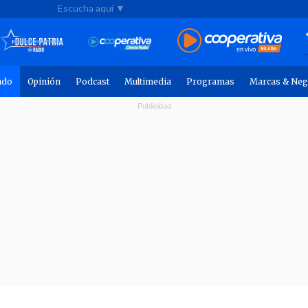
Escucha aquí ▼
ndo
Opinión
Podcast
Multimedia
Programas
Marcas & Neg