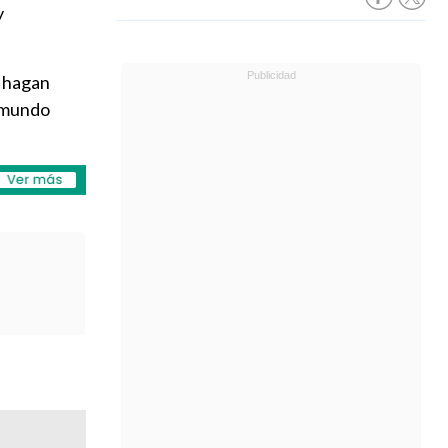
y
e hagan
l mundo