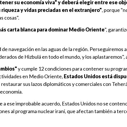
tener su economía viva" y deberá elegir entre ese obj
riqueza y vidas preciadas en el extranjero"
, porque "n
s cosas".
más carta blanca para dominar Medio Oriente
", garanti
 de navegación en las aguas de la región. Perseguiremos a
derados de Hizbulá en todo el mundo, y los aplastaremos", 
cambios"
y cumple 12 condiciones para contener su progr
 actividades en Medio Oriente,
Estados Unidos está dispu
, restaurar sus lazos diplomáticos y comerciales con Teherá
 economía.
ue a ese improbable acuerdo, Estados Unidos no se contend
ones al programa nuclear iraní, que afectan también a ter