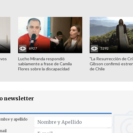
6927
5292
evos
Lucho Miranda respondió
"La Resurrección de Cri
sabiamente a frase de Camila
Gibson confirmó estren
Flores sobre la discapacidad
de Chile
ro newsletter
mbre y apellido
mail