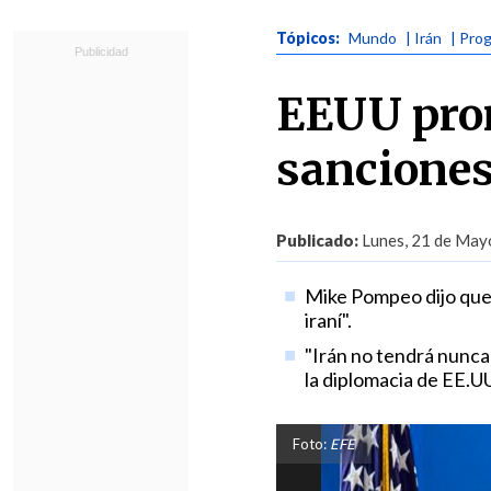
Tópicos:
Mundo
| Irán
| Pro
EEUU prom
sanciones
Publicado:
Lunes, 21 de Mayo
Mike Pompeo dijo que 
iraní".
"Irán no tendrá nunca
la diplomacia de EE.U
Foto:
EFE