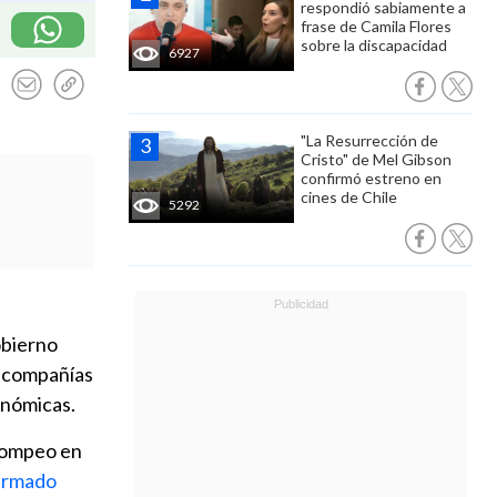
respondió sabiamente a
frase de Camila Flores
sobre la discapacidad
6927
"La Resurrección de
Cristo" de Mel Gibson
confirmó estreno en
cines de Chile
5292
obierno
as compañías
onómicas.
 Pompeo en
firmado