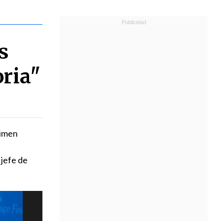
s
oria"
gimen
 jefe de