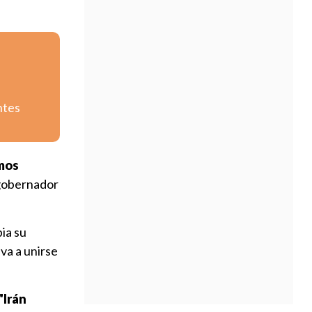
ntes
amos
 gobernador
ia su
va a unirse
"Irán