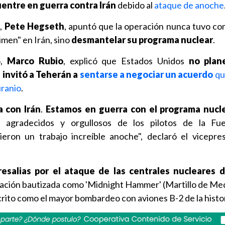
entre en guerra contra Irán
debido al
ataque de anoche
,
Pete Hegseth
, apuntó que la operación nunca tuvo co
imen" en Irán, sino
desmantelar su programa nuclear
.
o,
Marco Rubio
, explicó que Estados Unidos
no plan
 invitó a Teherán a
sentarse a negociar un acuerdo
qu
uranio
.
 con Irán
.
Estamos en guerra con el programa nucle
e agradecidos y orgullosos de los pilotos de la Fu
eron un trabajo increíble anoche", declaró el vicepre
esalias por el ataque de las centrales nucleares d
ración bautizada como 'Midnight Hammer' (Martillo de Me
rito como el mayor bombardeo con aviones B-2 de la histor