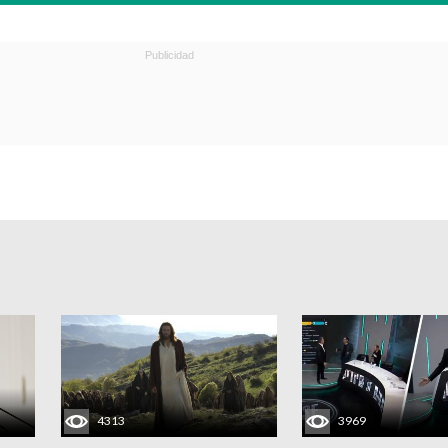
4313
3969