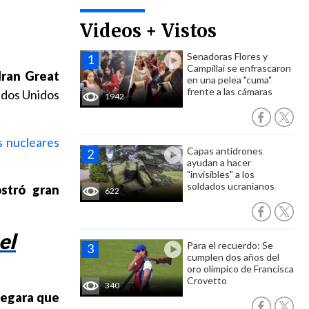
Videos + Vistos
Senadoras Flores y
Campillai se enfrascaron
Iran Great
en una pelea "cuma"
frente a las cámaras
ados Unidos
1942
s nucleares
Capas antidrones
ayudan a hacer
"invisibles" a los
soldados ucranianos
stró gran
622
el
Para el recuerdo: Se
cumplen dos años del
oro olímpico de Francisca
Crovetto
340
egara que