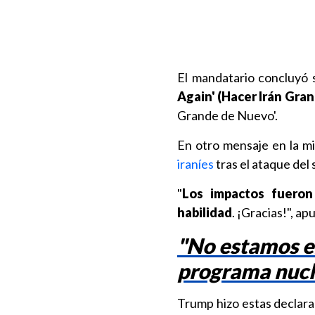
El mandatario concluyó 
Again' (Hacer Irán Gra
Grande de Nuevo'.
En otro mensaje en la m
iraníes
tras el ataque del
"
Los impactos fueron
habilidad
. ¡Gracias!", ap
"No estamos en
programa nucle
Trump hizo estas declara