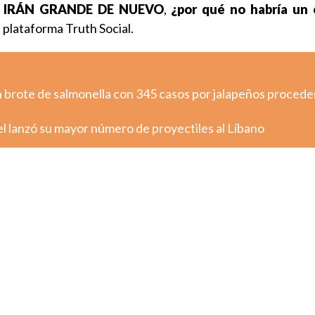
ER IRÁN GRANDE DE NUEVO
,
¿por qué no habría un 
u plataforma Truth Social.
n brote de salmonella con 345 casos por jalapeños proced
ael lanzó su mayor número de proyectiles al Líbano