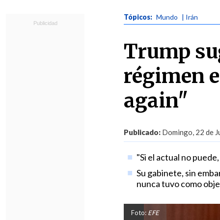
Tópicos:
Mundo
| Irán
Trump sug
régimen e
again"
Publicado:
Domingo, 22 de Ju
"Si el actual no puede
Su gabinete, sin emba
nunca tuvo como objet
Foto:
EFE