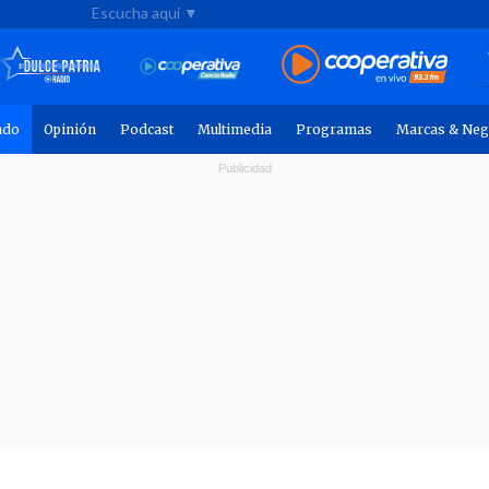
Escucha aquí ▼
ndo
Opinión
Podcast
Multimedia
Programas
Marcas & Neg