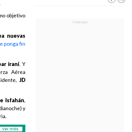
.
mo objetivo
ea nuevas
e ponga fin
ar iraní
. Y
erza Aérea
sidente,
JD
e Isfahán
,
dianoche) y
ia.