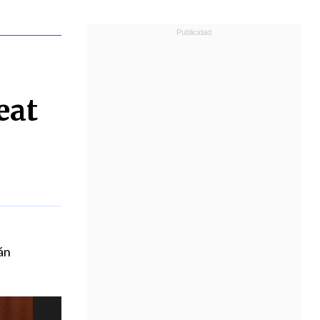
eat
án