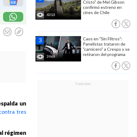
Cristo" de Mel Gibson
confirmó estreno en
cines de Chile
4313
Caos en "Sin Filtros":
Panelistas trataron de
"carnicero" a Crespo y se
retiraron del programa
3969
espalda un
ontra tres
ual régimen