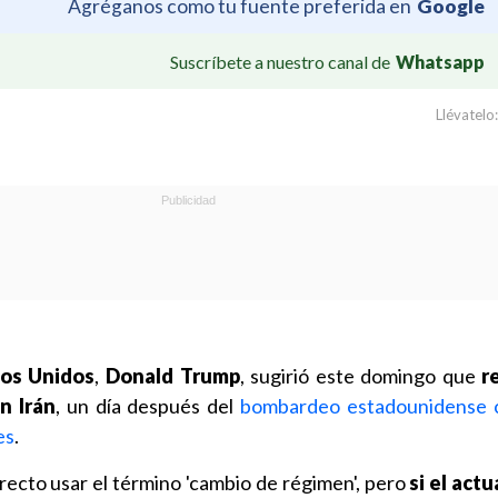
Agréganos como tu fuente preferida en
Google
Suscríbete a nuestro canal de
Whatsapp
Llévatelo:
dos Unidos
,
Donald Trump
, sugirió este domingo que
r
n Irán
, un día después del
bombardeo estadounidense c
es
.
recto usar el término 'cambio de régimen', pero
si el act