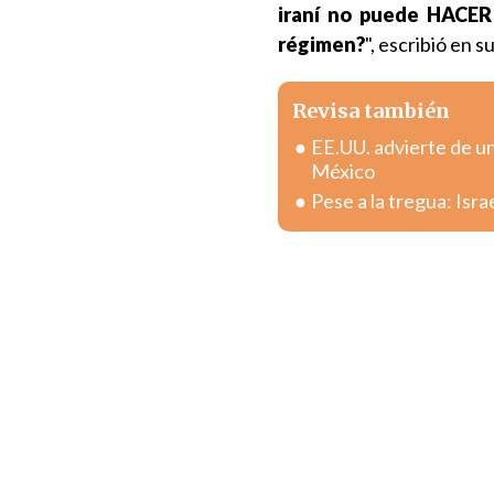
iraní no puede HAC
régimen?
", escribió en s
Revisa también
EE.UU. advierte de u
México
Pese a la tregua: Isr