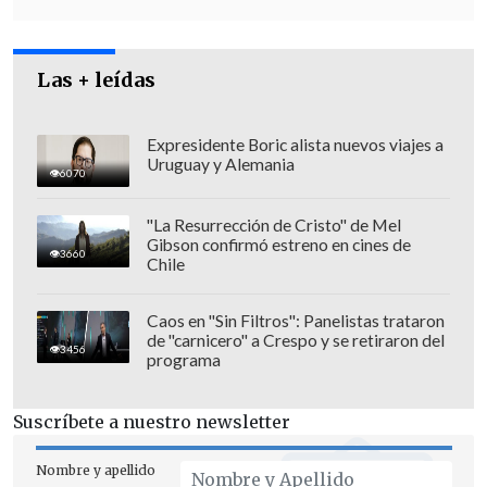
se encuentra en ruta hacia la zona para
posibles operaciones de socorro".
Las + leídas
"El
agregado militar de Israel en Italia,
nuestro embajador y el agregado
militar en Tel Aviv,
así como la Unidad
Expresidente Boric alista nuevos viajes a
Uruguay y Alemania
de Crisis de la Farnesina,
han sido
6070
informados
de esta decisión", explicó.
"La Resurrección de Cristo" de Mel
Gibson confirmó estreno en cines de
3660
Chile
Caos en "Sin Filtros": Panelistas trataron
de "carnicero" a Crespo y se retiraron del
3456
programa
Suscríbete a nuestro newsletter
Nombre y apellido