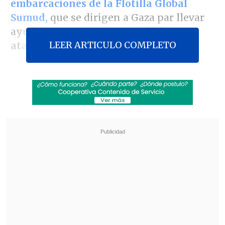
embarcaciones de la Flotilla Global
Sumud,
que se dirigen a Gaza par llevar
ayuda humanitaria,
tras el último
LEER ARTICULO COMPLETO
ataque con drones.
"Ante el ataque sufrido en las últimas
horas por los buques de la Flotilla
Sumud, que
también incluye a
ciudadanos italianos,
y perpetrado con
drones por autores aún no
identificados,
solo podemos expresar
nuestra
más enérgica condena.
En una
democracia, incluso las manifestaciones
y protestas deben ser protegidas cuando
se llevan a cabo de conformidad con el
derecho internacional y sin recurrir a la