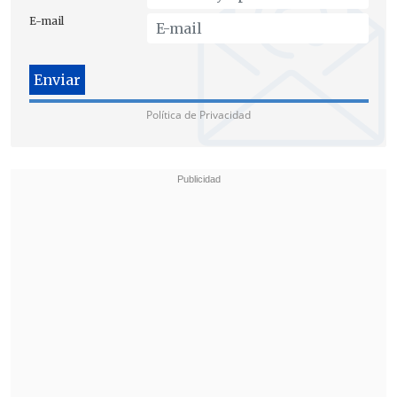
E-mail
Diputados opositores se tomaron escaños
como protesta
Política de Privacidad
El ministro
acudirá este jueves a la
Cámara de los diputados para informar
de la situación
después de que
los
principales partidos de la oposición
italiana "ocuparan" este miércoles los
escaños
del Gobierno en la Cámara de
Diputados en protesta por el ataque con
drones y pidieran que Meloni o un
miembro de su Gobierno compareciera
en el Parlamento.