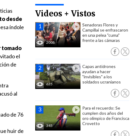
ticias
Videos + Vistos
sto desde
Senadoras Flores y
 esa índole
Campillai se enfrascaron
en una pelea "cuma"
frente a las cámaras
2008
er tomado
vitado el
ación de
Capas antidrones
ayudan a hacer
"invisibles" a los
soldados ucranianos
635
ntra
 acusó al
Para el recuerdo: Se
cumplen dos años del
uado de 76
oro olímpico de Francisca
Crovetto
345
ue huir de