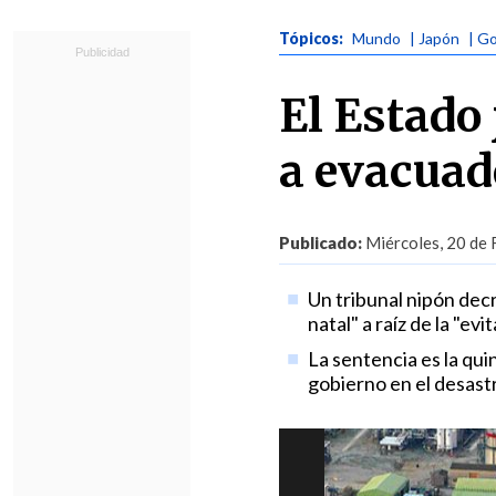
Tópicos:
Mundo
| Japón
| G
El Estado
a evacua
Publicado:
Miércoles, 20 de 
Un tribunal nipón dec
natal" a raíz de la "evi
La sentencia es la qui
gobierno en el desast