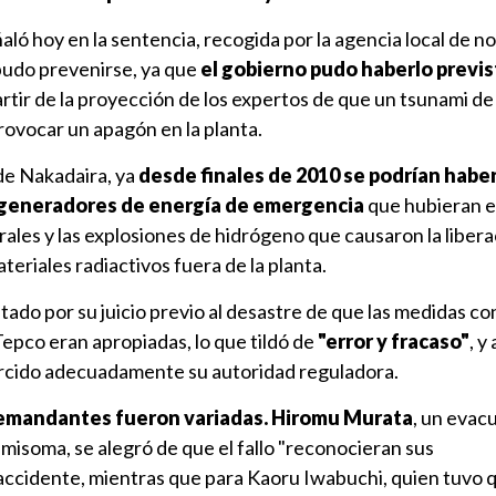
ló hoy en la sentencia, recogida por la agencia local de no
 pudo prevenirse, ya que
el gobierno pudo haberlo previ
rtir de la proyección de los expertos de que un tsunami de
provocar un apagón en la planta.
de Nakadaira, ya
desde finales de 2010 se podrían hab
 generadores de energía
de emergencia
que hubieran e
rales y las explosiones de hidrógeno que causaron la liber
eriales radiactivos fuera de la planta.
stado por su juicio previo al desastre de que las medidas co
epco eran apropiadas, lo que tildó de
"error y fracaso"
, y
ercido adecuadamente su autoridad reguladora.
demandantes fueron variadas. Hiromu Murata
, un evac
misoma, se alegró de que el fallo "reconocieran sus
 accidente, mientras que para Kaoru Iwabuchi, quien tuvo q