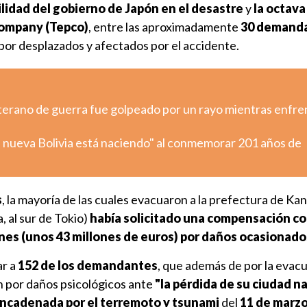
lidad del gobierno de Japón en el desastre
y
la octava
Company (Tepco)
, entre las aproximadamente
30 demand
por desplazados y afectados por el accidente.
eterano de guerra fue golpeado por un rayo mientras enfre
 nueva Bolivia está naciendo" al conmemorar 201 años de
s
, la mayoría de las cuales evacuaron a la prefectura de K
, al sur de Tokio)
había solicitado una compensación c
nes (unos 43 millones de euros) por daños ocasionado
ar a
152 de los demandantes
, que además de por la evac
 por daños psicológicos ante
"la pérdida de su ciudad na
encadenada por el terremoto y tsunami
del
11 de marzo