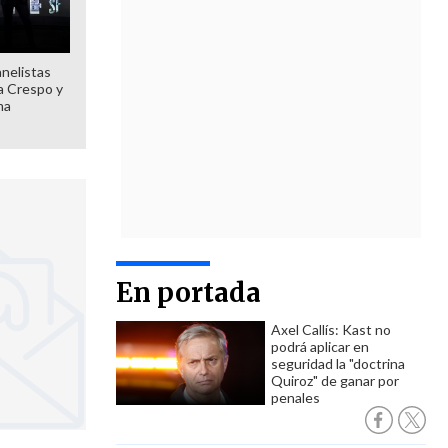
anelistas
 a Crespo y
ma
En portada
Axel Callís: Kast no
podrá aplicar en
seguridad la "doctrina
Quiroz" de ganar por
penales