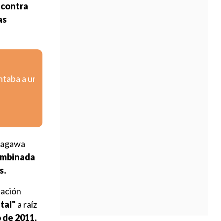
 contra
as
ntaba a un
anagawa
ombinada
s.
uación
tal"
a raíz
 de 2011.