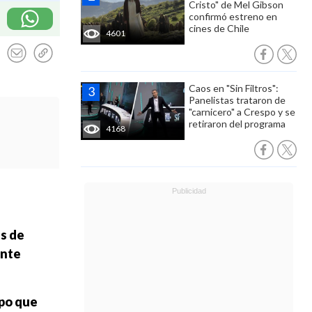
Cristo" de Mel Gibson
confirmó estreno en
cines de Chile
4601
Caos en "Sin Filtros":
Panelistas trataron de
"carnicero" a Crespo y se
retiraron del programa
4168
es de
ente
ipo
que