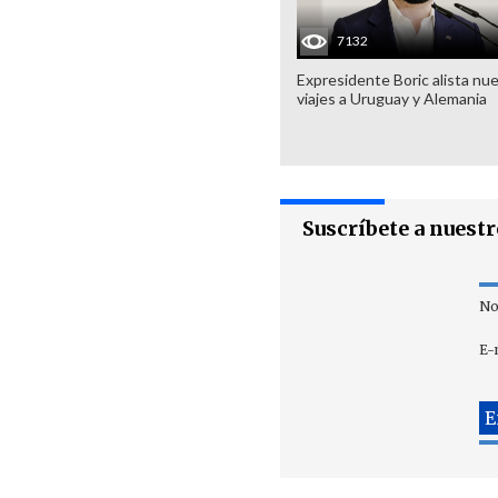
7132
Expresidente Boric alista nu
viajes a Uruguay y Alemania
Suscríbete a nuest
No
E-