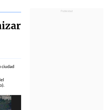
nizar
u ciudad
del
o).