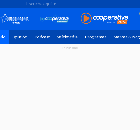
Escucha aquí ▼
ndo
Opinión
Podcast
Multimedia
Programas
Marcas & Neg