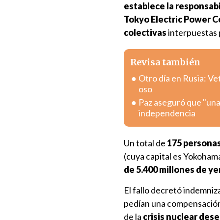
establece la responsabi
Tokyo Electric Power 
colectivas
interpuestas 
Revisa también
Otro día en Rusia: V
oso
Paz aseguró que "una
independencia
Un total de
175 persona
(cuya capital es Yokohama
de 5.400 millones de ye
El fallo decretó indemniz
pedían una compensación
de la
crisis nuclear des