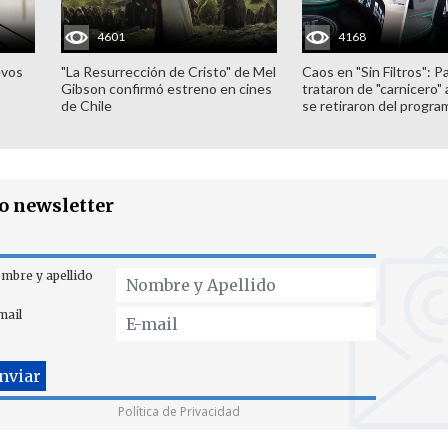
4601
4168
evos
"La Resurrección de Cristo" de Mel
Caos en "Sin Filtros": P
Gibson confirmó estreno en cines
trataron de "carnicero"
de Chile
se retiraron del progra
ro newsletter
mbre y apellido
mail
Política de Privacidad