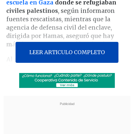
escuela en Gaza
donde se refugiaban
civiles palestinos
, según informaron
fuentes rescatistas, mientras que la
agencia de defensa civil del enclave,
dirigida por Hamas, aseguró que hay
más de 40 muertos en el bombardeo.
LEER ARTICULO COMPLETO
Al parecer,
el ataque israelí se produjo
durante la oración del amanecer
en una
escuela del barrio de Al-Daraj, en el
centro de Gaza.
Revisa también
El sistema sanitario de Cisjordania está al
borde del colapso por retención fiscal israelí
Crisis migratoria: Ceuta exige más presencia