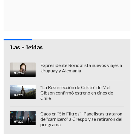
Añadieron que se habían tomado muchas
medidas para minimizar los daños a los
civiles, incluido el uso de armas de
precisión y la recopilación de
información de inteligencia.
Las + leídas
Expresidente Boric alista nuevos viajes a
Uruguay y Alemania
7234
"La Resurrección de Cristo" de Mel
Gibson confirmó estreno en cines de
4772
Chile
Caos en "Sin Filtros": Panelistas trataron
de "carnicero" a Crespo y se retiraron del
4223
programa