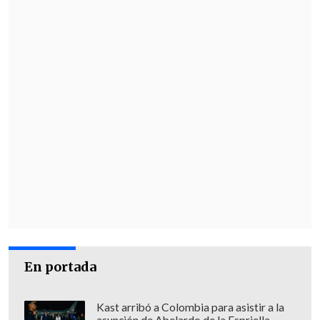
Más de 45.000 personas han muerto y
100.000 han resultado heridas en toda
la Franja de Gaza desde que comenzó la
guerra
, en octubre del año pasado, y las
autoridades sanitarias estiman que los
cuerpos de unos 11.000 desaparecidos
continúan enterrados bajo los
escombros.
En portada
Kast arribó a Colombia para asistir a la