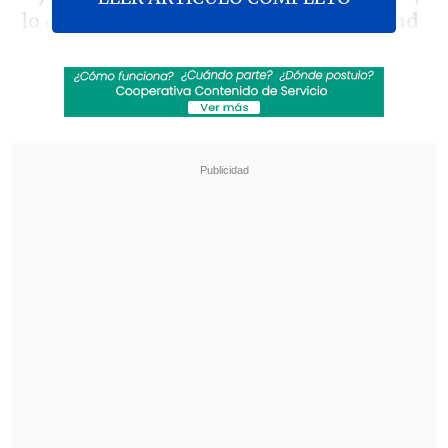
lo que provocó
un incendio en la unidad
y obligó al personal médico a evacuar a
los pacientes conectados a ventiladores
,
en declaraciones recogidas por la
agencia oficial de noticias palestina,
Wafa.
Revisa también
El sistema sanitario de Cisjordania está al
borde del colapso por retención fiscal israelí
Crisis migratoria: Ceuta exige más presencia
de la Unión Europea en la frontera con
Marruecos
Los trabajadores del hospital se vieron