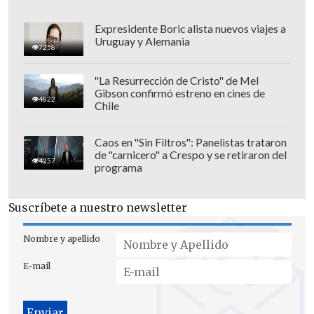
Expresidente Boric alista nuevos viajes a
Uruguay y Alemania
7258
"La Resurrección de Cristo" de Mel
Gibson confirmó estreno en cines de
4822
Chile
Caos en "Sin Filtros": Panelistas trataron
de "carnicero" a Crespo y se retiraron del
4257
programa
"En cuatro ocasiones entre el 3 y el 7 de
Suscríbete a nuestro newsletter
diciembre, el hospital Kamal Adwan de
Beit Lahia, que
alberga 90 pacientes y
Nombre y apellido
66 miembros del equipo médico
, recibió
E-mail
ataques con disparos, bombas y cohetes,
resultando en la muerte de siete