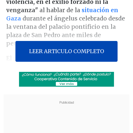
violencia, en el exilio forzado ni la
venganza"
al hablar de la
situación en
Gaza
durante el ángelus celebrado desde
la ventana del palacio pontificio en la
plaza de San Pedro ante miles de
personas.
LEER ARTICULO COMPLETO
El pontífice estadounidense y peruano
expresó su agradecimiento "a las
diversas asociaciones católicas
comprometidas con la solidaridad
con
la población de Gaza".
Revisa también
Varios ataques con explosivos marcan inicio
del nuevo gobierno de Colombia