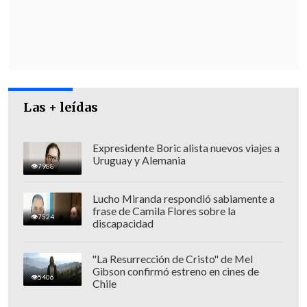
Las + leídas
Expresidente Boric alista nuevos viajes a
Uruguay y Alemania
7988
Lucho Miranda respondió sabiamente a
frase de Camila Flores sobre la
7524
"La gente necesita paz. Quienes la aman
discapacidad
de verdad trabajan por ella",
añadió.
"La Resurrección de Cristo" de Mel
El miércoles, durante la audiencia
Gibson confirmó estreno en cines de
5406
Chile
general, León XIV
expresó su "profunda