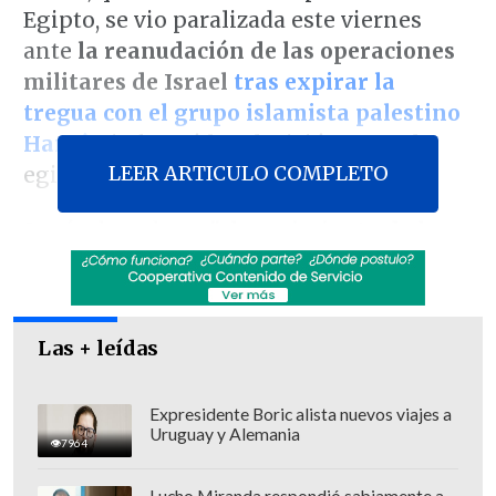
Egipto, se vio paralizada este viernes
ante
la reanudación de las operaciones
militares de Israel
tras expirar la
tregua con el grupo islamista palestino
Hamás
, informó la televisión estatal
LEER ARTICULO COMPLETO
egipcia
Al Qahera News
.
Según la cadena,
"el movimiento de los
camiones se ha detenido" en el paso de
Rafah
, el único cruce por donde ha
entrado ayuda humanitaria a Gaza desde
Las + leídas
el inicio de la guerra el pasado 7 de
octubre, y por donde han ingresado al
enclave unos 200 vehículos a diario
Expresidente Boric alista nuevos viajes a
Uruguay y Alemania
durante
los siete días que duró la tregua
.
7964