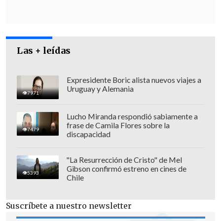
Las + leídas
La familia ha pedido que no se difunda
Expresidente Boric alista nuevos viajes a
Uruguay y Alemania
en los medios de comunicación estas
7971
imágenes
.
Lucho Miranda respondió sabiamente a
frase de Camila Flores sobre la
Advertencias del Ejército israelí a
7479
discapacidad
familiares
"La Resurrección de Cristo" de Mel
Según avanzaba este viernes el periódico
Gibson confirmó estreno en cines de
5393
Chile
israelí
Haarezt
,
el Ejército advirtió a los
familiares de los rehenes que Hamás va
Suscríbete a nuestro newsletter
aumentar "el terrorismo psicológico"