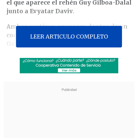
el que aparece el rehén Guy Gilboa-Dalal
junto a Evyatar Daviv
.
Ambos cautivos, aparecen dentro de un
coche y aseguran estar en ciudad de
LEER ARTICULO COMPLETO
Gaza
, donde las tropas israelíes
prosiguen con su ofensiva con el objetivo
de tomar su control totalmente.
Revisa también
Varios ataques con explosivos marcan inicio
del nuevo gobierno de Colombia
Carmona viajó a Cuba por segunda vez este
año y se reunió con Díaz-Canel