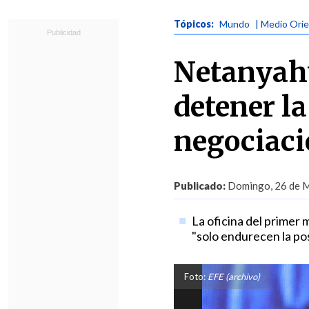
Tópicos:
Mundo
| Medio Ori
Netanyah
detener la
negociaci
Publicado:
Domingo, 26 de M
La oficina del primer 
"solo endurecen la po
Foto:
EFE (archivo)