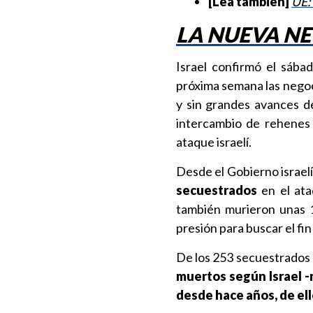
[Lea también]
UE:
LA NUEVA N
Israel confirmó el sábad
próxima semana las nego
y sin grandes avances d
intercambio de rehenes 
ataque israelí.
Desde el Gobierno israelí 
secuestrados
en el ata
también murieron unas 1
presión para buscar el fin 
De los 253 secuestrados 
muertos según Israel
-
desde hace años, de el