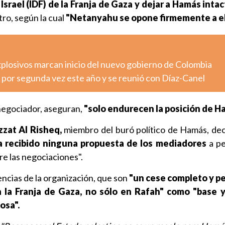
srael (IDF) de la Franja de Gaza y dejar a Hamás intac
stro, según la cual
"Netanyahu se opone firmemente a el
xplosivos marcan inicio del nuevo gobierno de Colombia
 por segunda vez este año y se reunió con Díaz-Canel
negociador, aseguran,
"solo endurecen la posición de H
zzat Al Risheq,
miembro del buró político de Hamás, de
a recibido ninguna propuesta de los mediadores
a pe
re las negociaciones".
gencias de la organización, que son
"un cese completo y 
 la Franja de Gaza, no sólo en Rafah"
como "base y
osa".