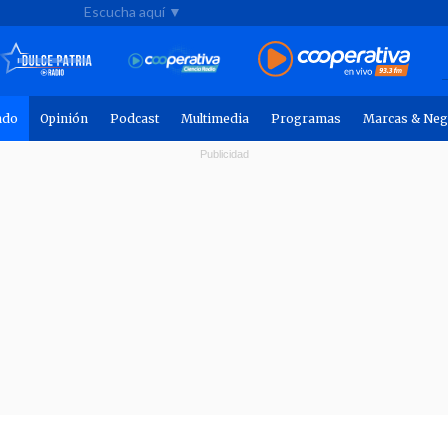
Escucha aquí ▼
ndo
Opinión
Podcast
Multimedia
Programas
Marcas & Neg