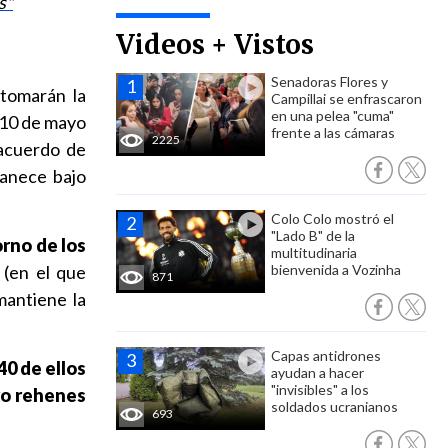
s"
Videos + Vistos
Senadoras Flores y
tomarán la
Campillai se enfrascaron
en una pelea "cuma"
 10 de mayo
frente a las cámaras
2225
 acuerdo de
manece bajo
Colo Colo mostró el
"Lado B" de la
rno de los
multitudinaria
(en el que
bienvenida a Vozinha
871
mantiene la
Capas antidrones
40 de ellos
ayudan a hacer
"invisibles" a los
ro rehenes
soldados ucranianos
693