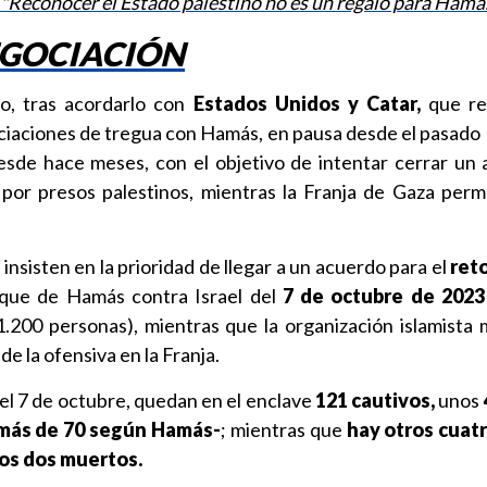
 "Reconocer el Estado palestino no es un regalo para Hamá
EGOCIACIÓN
o, tras acordarlo con
Estados Unidos y Catar,
que re
ciaciones de tregua con Hamás, en pausa desde el pasado
esde hace meses, con el objetivo de intentar cerrar un
por presos palestinos, mientras la Franja de Gaza per
insisten en la prioridad de llegar a un acuerdo para el
reto
que de Hamás contra Israel del
7 de octubre de 2023
.200 personas), mientras que la organización islamista 
de la ofensiva en la Franja.
el 7 de octubre, quedan en el enclave
121 cautivos,
unos
más de 70 según Hamás-
; mientras que
hay otros cuat
los dos muertos.