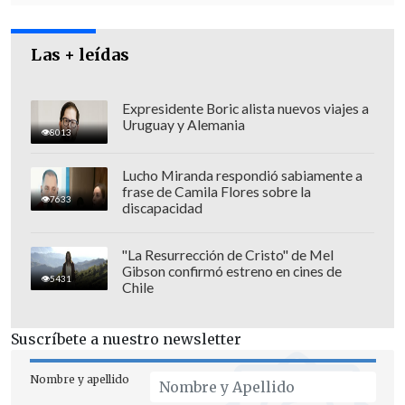
beber
por su alta salinidad.
Las + leídas
Expresidente Boric alista nuevos viajes a
Uruguay y Alemania
8013
Lucho Miranda respondió sabiamente a
frase de Camila Flores sobre la
7633
discapacidad
"La Resurrección de Cristo" de Mel
Gibson confirmó estreno en cines de
5431
Chile
El Ministerio de Infraestructuras israelí
Suscríbete a nuestro newsletter
confirmó hoy la decisión de
"renovar el
suministro de agua en un punto
Nombre y apellido
concreto para los residentes del sur de