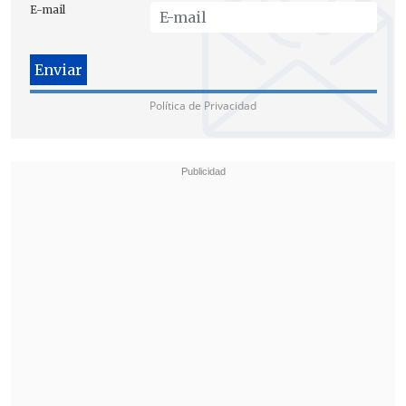
E-mail
la Franja de Gaza".
Sin embargo, es apenas una gota en el
desierto, ya que el agua proporcionada
Política de Privacidad
por Israel en tiempos normales supone
apenas el 7% del consumo total en el
enclave, y Naciones Unidas ya ha
advertido de que
llevar combustible a
Gaza es la única manera de salvar a la
población de la muerte por
deshidratación.
"Tenemos que transportar combustible a
Gaza ahora. El combustible es la única
forma de que la gente tenga agua
potable. Si no,
la gente empezará a