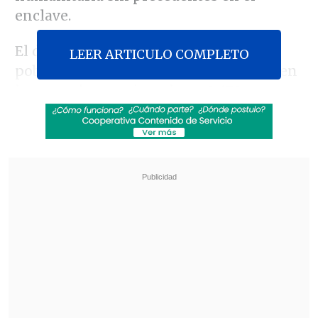
enclave.
El drama de la sed se cierne sobre una
LEER ARTICULO COMPLETO
población de 2,3 millones de gazatíes, en
la que se han registrado ya
2.670
muertos y 9.200 heridos por los
bombardeos israelíes
desencadenados
por el ataque, el sábado de la semana
pasada,
de la milicia islamista Hamás,
que dejó más de 1.400 muertos en Israel.
Revisa también
Netanyahu rechaza plan de Trump que
contempla desarme de Hamás y repliegue de
Israel en Gaza