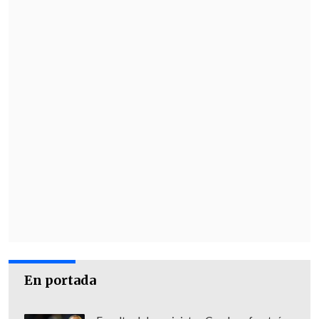
aunque el alto el fuego continúa en vigor
y los ataques se han reducido
considerablemente.
Esta mañana,
el presidente del
Parlamento libanés, Nabih Berri, acusó
a Israel de violar al menos en 54
ocasiones el alto al fuego,
y pidió al
comité encargado de supervisar la
aplicación de la tregua que obligue a los
soldados israelíes a abandonar el país.
En portada