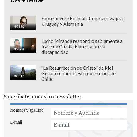
Las + leídas
al Alam, en una zona fronteriza
disputada de Kafr Shuba (cerca de las
granjas de Shebaa, un territorio al que los
Expresidente Boric alista nuevos viajes a
Uruguay y Alemania
israelíes se refieren como el monte Dov,
7996
en los Altos del Golán sirios ocupados).
Lucho Miranda respondió sabiamente a
frase de Camila Flores sobre la
7564
discapacidad
"La Resurrección de Cristo" de Mel
Gibson confirmó estreno en cines de
5414
Chile
Suscríbete a nuestro newsletter
Nombre y apellido
E-mail