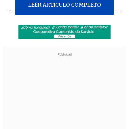
LEER ARTICULO COMPLETO
"Aviones de combate enemigos llevaron a
cabo una serie de ataques alrededor de
las 18:30 horas de hoy contra las
localidades de Yaroun, Maron al Ras y
Hanin, en el distrito de Bint Jbeil", dijo la
ANN en una breve alerta,
sin aportar
información sobre víctimas mortales o
daños materiales.
Revisa también
Varios ataques con explosivos marcan inicio
del nuevo gobierno de Colombia
Carmona viajó a Cuba por segunda vez este
año y se reunió con Díaz-Canel