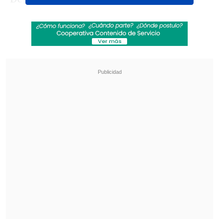
agencia,
Joseph Neumayer
, con
doble
nacionalidad (estadounidense y
alemana)
, fue llevado ante un juez en la
corte federal para el Distrito Este de
Nueva York para la presentación de los
cargos en su contra.
Revisa también
Zelenski alertó sobre el despliegue de 50 mil
norcoreanos en Rusia
Washington D.C. cumple un año bajo el
despliegue de la Guardia Nacional, el único
vigente en EE.UU.
El juez ordenó que quedara
detenido sin