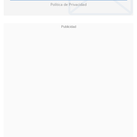
Occidente".
Política de Privacidad
El Departamento de Justicia asegura
además que en otras publicaciones en
redes sociales de una cuenta
presuntamente utilizada por Neumeyer
había
amenazas de asesinato al
presidente de EE.UU., Donald Trump.
Si es declarado culpable, Neumeyer
enfrenta un
mínimo de cinco años de
prisión
y un máximo de 20 años
y una
multa de
250.000 dólares.