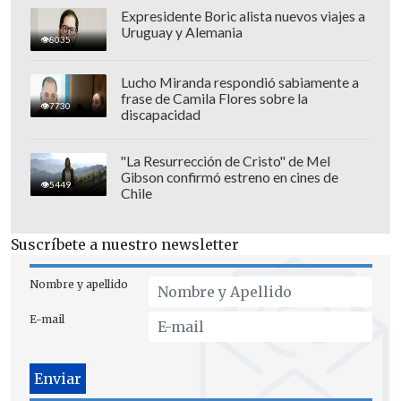
Expresidente Boric alista nuevos viajes a
Uruguay y Alemania
8035
Lucho Miranda respondió sabiamente a
frase de Camila Flores sobre la
7730
discapacidad
"La Resurrección de Cristo" de Mel
Gibson confirmó estreno en cines de
Neumeyer fue arrestado poco después
5449
Chile
en su hotel, de acuerdo con El
Departamento de Justicia, que indicó
Suscríbete a nuestro newsletter
además en el comunicado que el día en
que fue a la embajada, publicó en sus
Nombre y apellido
redes sociales
"Únanse a mí para
E-mail
quemar la embajada en Tel Aviv".
"Muerte a América, muerte a los
estadounidenses y que se joda