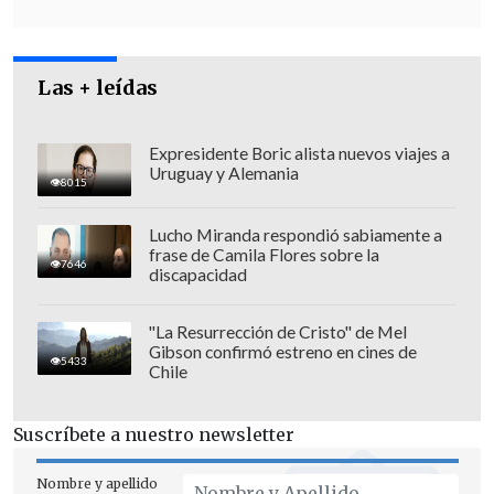
alimentos, gas, petróleo y otros
productos, tan pronto como las
condiciones lo permitan", aclaró el
Las + leídas
mandatario francés.
"Desde el principio, hemos dicho algo
Expresidente Boric alista nuevos viajes a
Uruguay y Alemania
muy sencillo:
libertad de navegación,
8015
fin de todos los bloqueos -vengan de
Lucho Miranda respondió sabiamente a
dónde vengan y sean cuales sean-,
frase de Camila Flores sobre la
7646
rechazo a cualquier peaje, dondequiera
discapacidad
que se aplique
", zanjó.
"La Resurrección de Cristo" de Mel
Gibson confirmó estreno en cines de
5433
Chile
Suscríbete a nuestro newsletter
Nombre y apellido