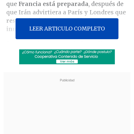
que
Francia está preparada
, después de
que Irán advirtiera a París y Londres que
responderá de manera "firme e
LEER ARTICULO COMPLETO
inmediata" a tal escenario.
"Nunca se ha contemplado realizar un
despliegue, pero estamos preparados",
aseveró el líder galo durante una rueda
de prensa conjunta en Nairobi con su
homólogo keniano,
William Ruto,
antes
del inicio este lunes en esta ciudad de la
Cumbre África Adelante, copresidida por
Kenia y Francia.
Revisa también
Netanyahu rechaza plan de Trump que