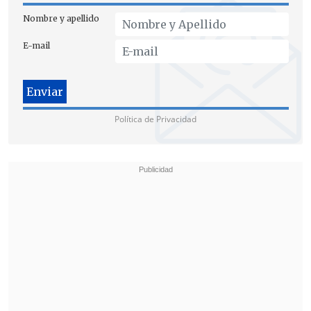
Nombre y apellido
E-mail
Tras la caída del régimen,
la gente
empezó a acudir a estos palacios del ex
mandatario,
construidos por todo Siria,
para dar un paseo y pasar el día de visita
Política de Privacidad
en estos lugares que eran exclusivos
para la familia de Al Asad.
"La naturaleza es muy pintoresca, pero
el palacio ha sido saqueado y
destrozado por dentro"
, explicó Al Ali. Y
es que tras la huida de Al Asad a Moscú,
donde pidió asilo, los sirios
acudieron en
masa a los palacios de la familia que ha
gobernado Siria con mano de hierro