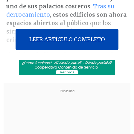
uno de sus palacios costeros
.
Tras su
derrocamiento
,
estos edificios son ahora
espacios abiertos al público
que los
sirios llaman
"el paraíso de un
LEER ARTICULO COMPLETO
criminal"
.
Ibrahim al Ali, 35 años
, camina por los
jardines de palacio con su familia y
siente un
"escalofrío extraño"
mientras
abre las puertas gigantes de la mansión,
según afirmó a
EFE
en un terreno de
decenas de hectáreas con varias casas
pequeñas alrededor de la mansión
principal.
Y todas mirando al mar
Mediterráneo.