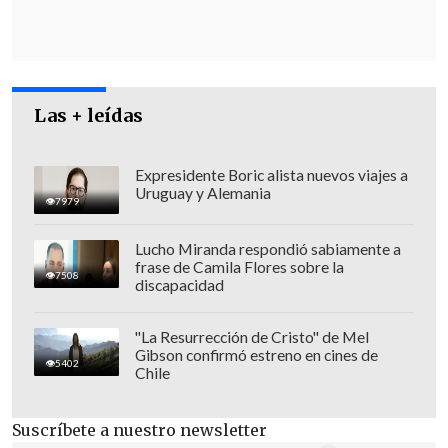
qué había detrás de las barreras
militares que se colocaban para
proteger el palacio de Al Asad
, ya que
estaba prohibido acercarse a una
Las + leídas
distancia de aproximadamente cinco
kilómetros.
Expresidente Boric alista nuevos viajes a
Uruguay y Alemania
7979
Lucho Miranda respondió sabiamente a
frase de Camila Flores sobre la
7508
discapacidad
"La Resurrección de Cristo" de Mel
Gibson confirmó estreno en cines de
5402
Chile
Suscríbete a nuestro newsletter