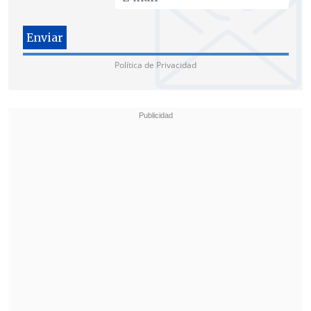
y entregados al cártel Guerreros Unidos,
que presuntamente los asesinó e
incineró sus restos en un basurero de
Política de Privacidad
Cocula, municipio vecino a Iguala.
No obstante, para los padres no ha sido
satisfactoria esta versión e insisten en
que las autoridades deben reorientar sus
pesquisas hacia la búsqueda de los
jóvenes con vida.
"Nuestra prioridad y la demanda
principal es encontrar a los estudiantes
y con vida, y la salida de Enrique Peña
Nieto de la Presidencia no nos sirve de
nada"
, añadió el portavoz, aludiendo a