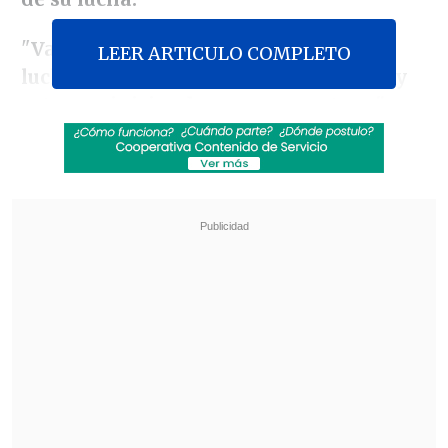
"
Vamos a cambiar de estrategia de
LEER ARTICULO COMPLETO
lucha. Definitivamente a partir de hoy
estamos iniciando una nueva etapa"
,
dijo a
Efe
Felipe de la Cruz, vocero de los
padres,
durante una nueva protesta en
Ciudad de México en demanda de justicia
por la desaparición de los estudiantes de
una escuela rural para maestros.
Revisa también
Al alero de Trump e Israel, De la Espriella da un
giro a la política exterior colombiana
Perú tendrá sus feriados los días viernes:
buscan potenciar el turismo