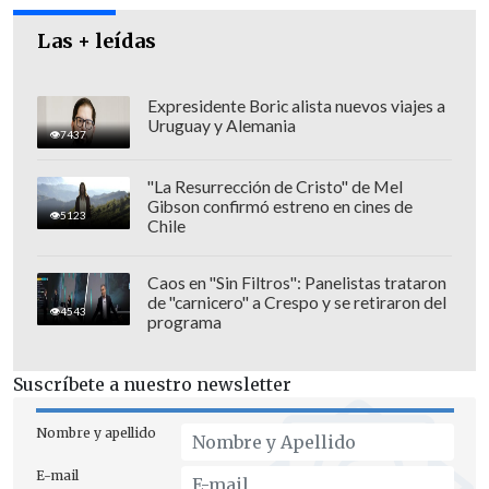
Las + leídas
Expresidente Boric alista nuevos viajes a
Uruguay y Alemania
7437
"La Resurrección de Cristo" de Mel
Gibson confirmó estreno en cines de
5123
Los 43 estudiantes
desaparecieron la
Chile
noche del 26 de septiembre
tras varios
ataques a tiros perpetrados por policías
Caos en "Sin Filtros": Panelistas trataron
de "carnicero" a Crespo y se retiraron del
municipales
ordenados por el entonces
4543
programa
alcalde de Iguala, José Luis Abarca
, en los
que además murieron seis personas y 25
Suscríbete a nuestro newsletter
resultaron heridas.
Nombre y apellido
Según la investigación oficial, los
E-mail
jóvenes fueron detenidos por los policías