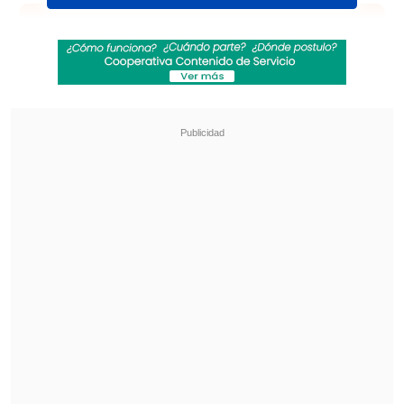
Revisa también
Chile solidariza con Colombia tras terremoto
con más de 100 muertos
"Desastre nacional" en Colombia: Al menos 71
muertos por terremoto
Los dos ciudadanos polacos de 40 años
no sólo
se negaron a seguir las
indicaciones de la tripulación
, sino que
también adoptaron una actitud agresiva
hacia ellos, por lo que debieron contactar
a la policía federal alemana para que se
hiciera cargo de la situación.
La pareja fue arrestada al llegar a