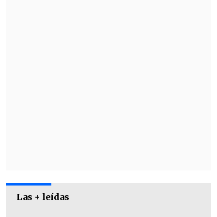
Múnich en Alemania, y serán
investigados por cargos de
alteración
del orden público.
Las + leídas