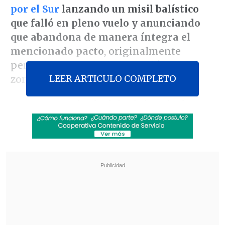
por el Sur
lanzando un misil balístico
que falló en pleno vuelo y anunciando
que abandona de manera íntegra el
mencionado pacto
, originalmente
pensado para reducir la tensión en las
LEER ARTICULO COMPLETO
zonas fronterizas.
En un comunicado del Ministerio de
Defensa Nacional publicado hoy por la
agencia estatal
KCNA
, Pionyang anuncia
que su ejército "nunca volverá a estar
sujeto al acuerdo militar Norte-Sur del 19
de septiembre" y que de manera
"inmediata" retomará "todas las medidas
militares que se habían suspendido
virtud del acuerdo militar Norte-Sur".