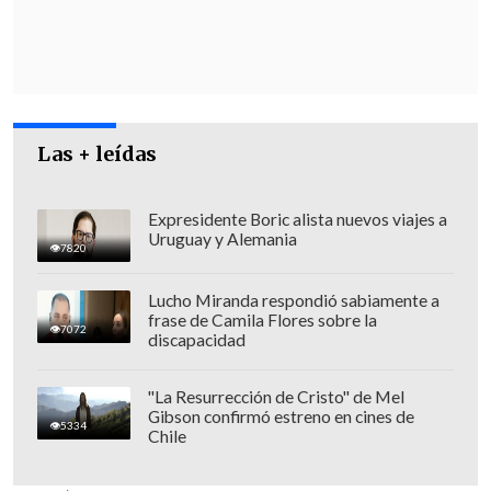
A su vez,
Pionyang disparó a última
hora del miércoles un "misil balístico de
tipo desconocido en dirección al mar del
Este (nombre que recibe el mar de Japón
Las + leídas
en las dos Coreas) que "se presume
fallido",
según informó en un
comunicado el Estado Mayor Conjunto
Expresidente Boric alista nuevos viajes a
Uruguay y Alemania
(JCS) surcoreano.
7820
Lucho Miranda respondió sabiamente a
frase de Camila Flores sobre la
7072
discapacidad
"La Resurrección de Cristo" de Mel
Gibson confirmó estreno en cines de
5334
Chile